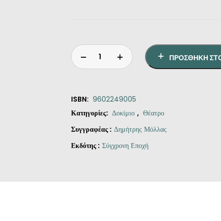
ΠΡΟΣΘΉΚΗ ΣΤ
ISBN:
9602249005
Κατηγορίες:
Δοκίμιο
,
Θέατρο
Συγγραφέας :
Δημήτρης Μόλλας
Εκδότης :
Σύγχρονη Εποχή
Ο
Καραγκιόζης
μας
ποσότητα