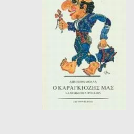
ΘΕΤΙΚΈΣ ΕΠΙΣΤΉΜΕΣ
ΤΈΧΝΕΣ
ΚΌΜΙΚ ΚΑΙ GRAPHIC NOVEL
ΨΥΧΟΛΟΓΊΑ
ΔΙΆΦΟΡΑ