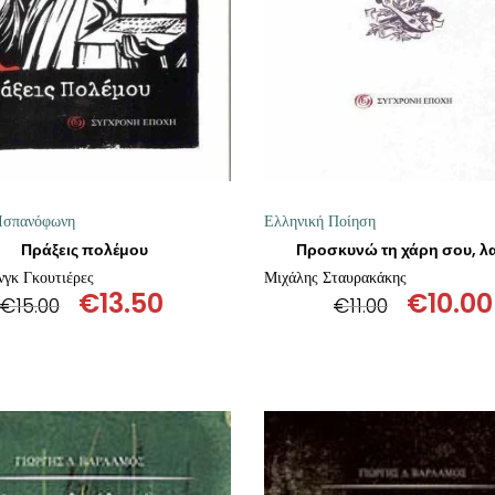
-Ισπανόφωνη
Ελληνική Ποίηση
Πράξεις πολέμου
Προσκυνώ τη χάρη σου, λα
νγκ Γκουτιέρες
Μιχάλης Σταυρακάκης
€
13.50
€
10.00
€
15.00
€
11.00
Original
Η
Origin
price
τρέχουσα
price
was:
τιμή
was:
€15.00.
είναι:
€11.00.
€13.50.