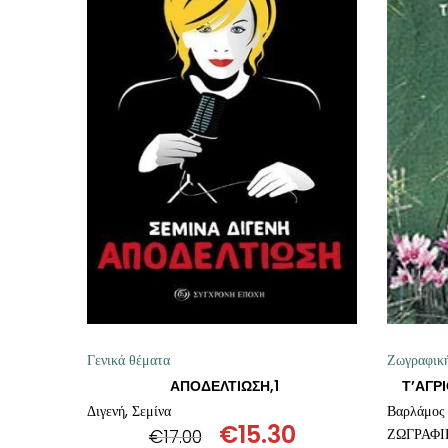
ΠΡΟΣΘΉΚΗ ΣΤΟ ΚΑΛΆΘΙ
Γενικά θέματα
Ζωγραφικ
ΑΠΟΔΕΛΤΙΩΣΗ,1
Τ’ΑΓΡ
Διγενή, Σεμίνα
Βαρλάμος
€
15.30
€
17.00
ΖΩΓΡΑΦΙ