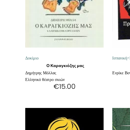
ΘΕΤΙΚΈΣ ΕΠΙΣΤΉΜΕΣ
ΤΈΧΝΕΣ
ΚΌΜΙΚ ΚΑΙ GRAPHIC NOVEL
ΨΥΧΟΛΟΓΊΑ
Δοκίμιο
Ισπανική
ΔΙΆΦΟΡΑ
Ο Καραγκιόζης μας
Δημήτρης Μόλλας
Ενρίκε Βο
Ελληνικό θέατρο σκιών
€
15.00