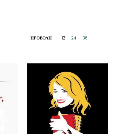
ΠΡΟΒΟΛΉ
12
24
36