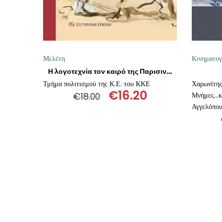
Μελέτη
Κινηματο
Η λογοτεχνία τον καιρό της Παρισινής Κομμούνας
Τμήμα πολιτισμού της Κ.Ε. του ΚΚΕ
Χαρωνίτης
€
16.20
€
18.00
Μνήμες...
Original
Η
Αγγελόπο
price
τρέχουσα
was:
τιμή
€18.00.
είναι:
€16.20.
ΠΡΟΣΘΉΚΗ ΣΤΟ ΚΑΛΆΘΙ