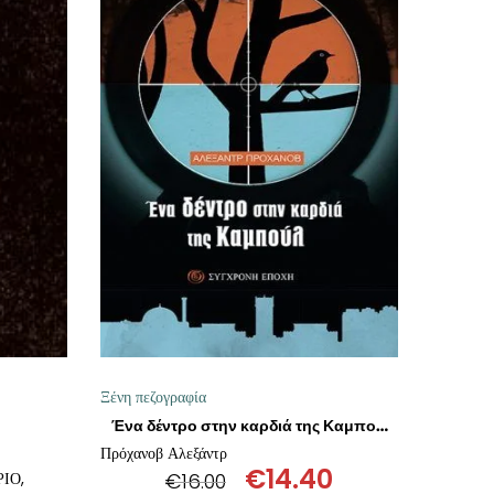
Ι
ΠΡΟΣΘΉΚΗ ΣΤΟ ΚΑΛΆΘΙ
Ξένη πεζογραφία
Ένα δέντρο στην καρδιά της Καμπούλ
Πρόχανοβ Αλεξάντρ
€
14.40
ΙΟ,
€
16.00