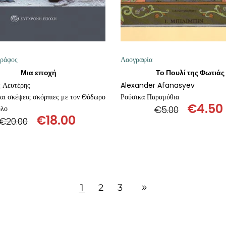
γράφος
Λαογραφία
Μια εποχή
Το Πουλί της Φωτιάς
 Λευτέρης
Alexander Afanasyev
και σκέψεις σκόρπιες με τον Θόδωρο
Ρούσικα Παραμύθια
€
4.50
υλο
€
5.00
€
18.00
Origin
€
20.00
Original
Η
price
price
τρέχουσα
was:
was:
τιμή
€5.00.
€20.00.
είναι:
€18.00.
1
2
3
ΠΡΟΣΘΉΚΗ ΣΤΟ ΚΑΛΆΘΙ
ΠΡΟΣΘΉΚΗ ΣΤΟ ΚΑΛΆΘ