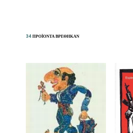
ΙΣΤΟΡΙΚΌ ΜΥΘΙΣΤΌΡΗΜΑ
ΚΙ
ΛΟΓΟΤΕΧΝΊΑ ΤΟΥ ΦΑΝΤΑΣΤΙΚΟΎ
ΙΑ
ΙΣΤΟΡΊΑ
34
ΠΡΟΪΌΝΤΑ ΒΡΈΘΗΚΑΝ
ΓΑ
ΠΑΙΔΙΚΌ ΒΙΒΛΊΟ
ΒΑ
ΦΙΛΟΣΟΦΊΑ
ΆΛ
ΚΡΗΤΙΚΑ
ΔΟΚΊΜΙΟ
ΓΛΏΣΣΑ