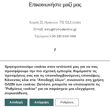
Επικοινωνήστε μαζί μας
Κοραή 21, Ηράκλειο 712 02,Ελλάδα
Email:
info@fotodentro.gr
Τηλέφωνο:
+30 281 034 1158
Χρησιμοποιούμε cookies στον ιστότοπό μας για να σας
προσφέρουμε την πιο σχετική εμπειρία, θυμόμαστε τις
προτιμήσεις σας και τις επαναλαμβανόμενες επισκέψεις.
Κάνοντας κλικ στο "Αποδοχή όλων", συναινείτε στη χρήση
© 2021-2026 Fotodentro. All Rights Reserved
ΟΛΩΝ των cookies. Ωστόσο, μπορείτε να επισκεφτείτε τις
"Ρυθμίσεις cookies" για να παράσχετε μια ελεγχόμενη
Created by
iWorx
συγκατάθεση.
Αποδοχή
Απόρριψη
Ρυθμίσεις