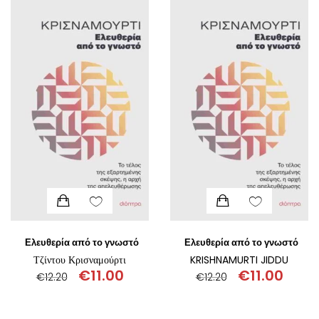
ΙΣΤΟΡΙΚΌ ΜΥΘΙΣΤΌΡΗΜΑ
ΚΙΝΈΖΙΚΗ
ΛΟΓΟΤΕΧΝΊΑ ΤΟΥ ΦΑΝΤΑΣΤΙΚΟΎ
ΙΑΠΩΝΙΚΉ
ΙΣΤΟΡΊΑ
ΓΑΛΛΙΚΉ-ΓΑ
ΠΑΙΔΙΚΌ ΒΙΒΛΊΟ
ΒΑΛΚΑΝΙΚΉ
ΦΙΛΟΣΟΦΊΑ
ΆΛΛΕΣ
ΚΡΗΤΙΚΑ
ΔΟΚΊΜΙΟ
Ελευθερία από το γνωστό
Ελευθερία από το γνωστό
Τζίντου Κρισναμούρτι
KRISHNAMURTI JIDDU
€
11.00
€
11.00
€
12.20
€
12.20
ΓΛΏΣΣΑ
Original
Η
Original
Η