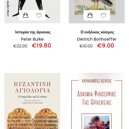
Ιστορία της άγνοιας
Ο ενήλικος κόσμος
Peter Burke
Dietrich Bonhoeffer
€
19.80
€
9.00
€
22.00
€
10.00
Original
Η
Original
Η
price
τρέχουσα
price
τρέχο
was:
τιμή
was:
τιμή
€22.00.
είναι:
€10.00.
είναι:
€19.80.
€9.00