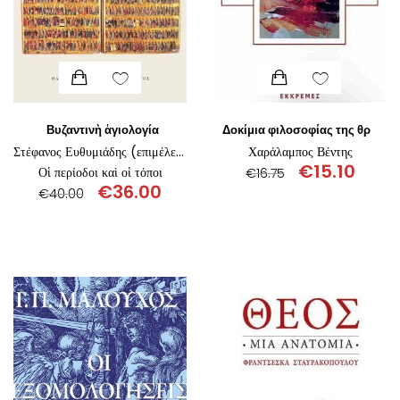
Βυζαντινὴ ἁγιολογία
Δοκίμια φιλοσοφίας της θρησκείας
Στέφανος Ευθυμιάδης (επιμέλεια)
Χαράλαμπος Βέντης
€
15.10
Οἱ περίοδοι καὶ οἱ τόποι
€
16.75
€
36.00
€
40.00
Original
Η
price
τρέχο
Original
Η
was:
τιμή
price
τρέχουσα
€16.75.
είναι:
was:
τιμή
€15.10
€40.00.
είναι:
€36.00.