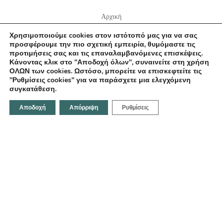
Αρχική
Σχετικά με εμάς
Χρησιμοποιούμε cookies στον ιστότοπό μας για να σας
Επικοινωνία
προσφέρουμε την πιο σχετική εμπειρία, θυμόμαστε τις
προτιμήσεις σας και τις επαναλαμβανόμενες επισκέψεις.
Κάνοντας κλικ στο "Αποδοχή όλων", συναινείτε στη χρήση
ΟΛΩΝ των cookies. Ωστόσο, μπορείτε να επισκεφτείτε τις
"Ρυθμίσεις cookies" για να παράσχετε μια ελεγχόμενη
Επικοινωνήστε μαζί μας
συγκατάθεση.
Αποδοχή
Απόρριψη
Ρυθμίσεις
Κοραή 21, Ηράκλειο 712 02,Ελλάδα
Email:
info@fotodentro.gr
Τηλέφωνο:
+30 281 034 1158