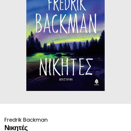
ΙΣΤΟΡΙΚΌ ΜΥΘΙΣΤΌΡΗΜΑ
ΚΙΝΈΖΙΚΗ
ΛΟΓΟΤΕΧΝΊΑ ΤΟΥ ΦΑΝΤΑΣΤΙΚΟΎ
ΙΑΠΩΝΙΚΉ
ΙΣΤΟΡΊΑ
ΓΑΛΛΙΚΉ-ΓΑ
ΠΑΙΔΙΚΌ ΒΙΒΛΊΟ
ΒΑΛΚΑΝΙΚΉ
ΦΙΛΟΣΟΦΊΑ
ΆΛΛΕΣ
ΚΡΗΤΙΚΑ
ΔΟΚΊΜΙΟ
ΓΛΏΣΣΑ
Fredrik Backman
Νικητές