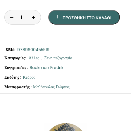
ΠΡΟΣΘΉΚΗ ΣΤΟ ΚΑΛΆΘΙ
ISBN:
9789600455519
Κατηγορίες:
Άλλες
,
Ξένη πεζογραφία
Συγγραφέας :
Backman Fredrik
Εκδότης :
Κέδρος
Μεταφραστής :
Μαθόπουλος Γιώργος
Original
Η
Νικητές
price
τρέχουσα
ποσότητα
was:
τιμή
€27.50.
είναι:
€24.75.