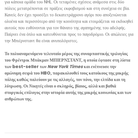
για κάποια ομάδα του NHL. Οι τεταμένες σχέσεις ανάμεσα στις δύο
πόλεις μετατρέπονται σε πράξεις εκφοβισμού και στη συνέχεια σε βία.
Κανείς δεν έχει προσέξει το δεκατετράχρονο αγόρι που αποξενώνεται
ολοένα και περισσότερο από την κοινότητα και ετοιμάζεται να εκδικηθεί
αυτούς που ευθύνονται για τον θάνατο της αγαπημένης του αδελφής.
Παίρνει ένα όπλο και κατευθύνεται προς το παγοδρόμιο. Οι απώλειες για
την Μπιέρνσταντ θα είναι ανυπολόγιστες.
Το πολυαναμενόμενο τελευταίο μέρος της συναρπαστικής τριλογίας
του Φρέντρικ Μπάκμαν ΜΠΙΕΡΝΣΤΑΝΤ, η οποία έφτασε στη λίστα
των best-seller των
New York Times
και ενέπνευσε την
ομώνυμη σειρά του HBO, παρακολουθεί τους κατοίκους της μικρής
πόλης καθώς παλεύουν με τις αλλαγές, τον πόνο, την ελπίδα και τη
λύτρωση. Οι
Νικητές
είναι ο σκληρός, βίαιος, αλλά και βαθιά
στοργικός επίλογος στην ιστορία αυτής της μικρής κοινωνίας και των
ανθρώπων της.