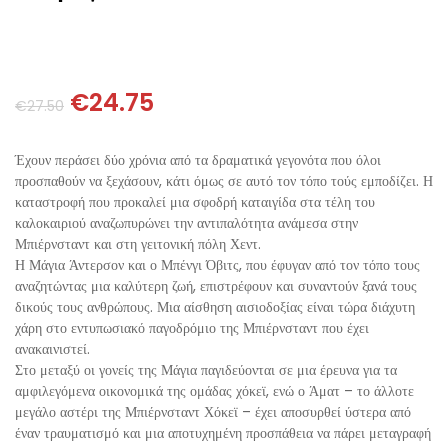
ΘΕΤΙΚΈΣ ΕΠΙΣΤΉΜΕΣ
ΤΈΧΝΕΣ
€
24.75
€
27.50
ΚΌΜΙΚ ΚΑΙ GRAPHIC NOVEL
Έχουν περάσει δύο χρόνια από τα δραματικά γεγονότα που όλοι
ΨΥΧΟΛΟΓΊΑ
προσπαθούν να ξεχάσουν, κάτι όμως σε αυτό τον τόπο τούς εμποδίζει. Η
καταστροφή που προκαλεί μια σφοδρή καταιγίδα στα τέλη του
καλοκαιριού αναζωπυρώνει την αντιπαλότητα ανάμεσα στην
ΔΙΆΦΟΡΑ
Μπιέρνσταντ και στη γειτονική πόλη Χεντ.
Η Μάγια Άντερσον και ο Μπένγι Όβιτς, που έφυγαν από τον τόπο τους
αναζητώντας μια καλύτερη ζωή, επιστρέφουν και συναντούν ξανά τους
δικούς τους ανθρώπους. Μια αίσθηση αισιοδοξίας είναι τώρα διάχυτη
χάρη στο εντυπωσιακό παγοδρόμιο της Μπιέρνσταντ που έχει
ανακαινιστεί.
Στο μεταξύ οι γονείς της Μάγια παγιδεύονται σε μια έρευνα για τα
αμφιλεγόμενα οικονομικά της ομάδας χόκεϊ, ενώ ο Άματ – το άλλοτε
μεγάλο αστέρι της Μπιέρνσταντ Χόκεϊ – έχει αποσυρθεί ύστερα από
έναν τραυματισμό και μια αποτυχημένη προσπάθεια να πάρει μεταγραφή