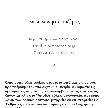
Επικοινωνήστε μαζί μας
Κοραή 21, Ηράκλειο 712 02,Ελλάδα
Email:
info@fotodentro.gr
Τηλέφωνο:
+30 281 034 1158
Χρησιμοποιούμε cookies στον ιστότοπό μας για να σας
προσφέρουμε την πιο σχετική εμπειρία, θυμόμαστε τις
προτιμήσεις σας και τις επαναλαμβανόμενες επισκέψεις.
Κάνοντας κλικ στο "Αποδοχή όλων", συναινείτε στη χρήση
© 2021-2026 Fotodentro. All Rights Reserved
ΟΛΩΝ των cookies. Ωστόσο, μπορείτε να επισκεφτείτε τις
"Ρυθμίσεις cookies" για να παράσχετε μια ελεγχόμενη
Created by
iWorx