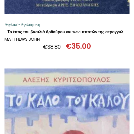
Αγγλική-Αγγλόφωνη
Το έπος του βασιλιά Άρθούρου και των ιπποτών της στρογγυλής τραπέζης
MATTHEWS JOHN
€
35.00
€
38.80
Original
Η
price
τρέχουσα
was:
τιμή
€38.80.
είναι:
€35.00.