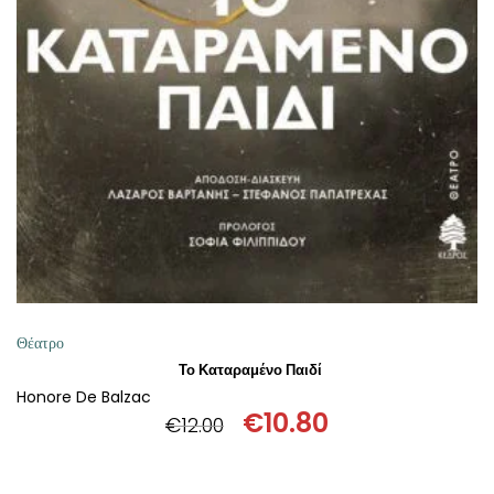
ΠΡΟΣΘΉΚΗ ΣΤΟ ΚΑΛΆΘΙ
Θέατρο
Το Καταραμένο Παιδί
Honore De Balzac
€
10.80
€
12.00
Original
Η
price
τρέχουσα