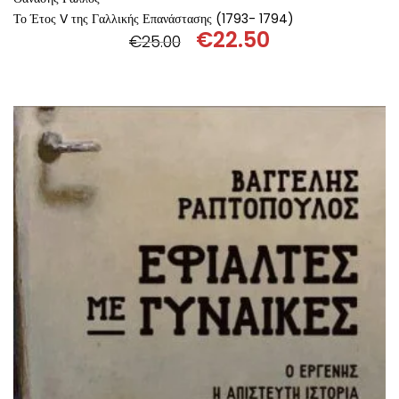
Το Έτος V της Γαλλικής Επανάστασης (1793- 1794)
€
22.50
€
25.00
Original
Η
price
τρέχουσα
was:
τιμή
€25.00.
είναι:
€22.50.