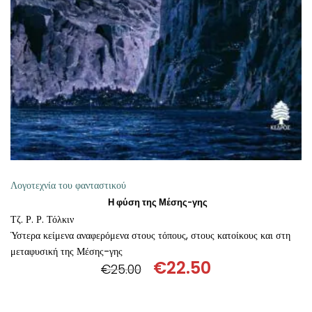
ΠΡΟΣΘΉΚΗ ΣΤΟ ΚΑΛΆΘΙ
Λογοτεχνία του φανταστικού
Η φύση της Μέσης-γης
Τζ. Ρ. Ρ. Τόλκιν
Ύστερα κείμενα αναφερόμενα στους τόπους, στους κατοίκους και στη
μεταφυσική της Μέσης-γης
€
22.50
€
25.00
Original
Η
price
τρέχουσα