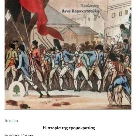
ΠΡΟΣΘΉΚΗ ΣΤΟ ΚΑΛΆΘΙ
Ιστορία
Η ιστορία της τρομοκρατίας
Θανάσης Γάλλος