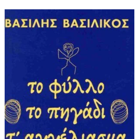
ΙΣΤΟΡΙΚΌ ΜΥΘΙΣΤΌΡΗΜΑ
ΚΙΝΈΖΙΚΗ
ΛΟΓΟΤΕΧΝΊΑ ΤΟΥ ΦΑΝΤΑΣΤΙΚΟΎ
ΙΑΠΩΝΙΚΉ
ΙΣΤΟΡΊΑ
ΓΑΛΛΙΚΉ-ΓΑ
ΠΑΙΔΙΚΌ ΒΙΒΛΊΟ
ΒΑΛΚΑΝΙΚΉ
ΦΙΛΟΣΟΦΊΑ
ΆΛΛΕΣ
ΚΡΗΤΙΚΑ
ΔΟΚΊΜΙΟ
ΓΛΏΣΣΑ