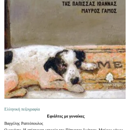
ΠΡΟΣΘΉΚΗ ΣΤΟ ΚΑΛΆΘΙ
Ελληνική πεζογραφία
Εφιάλτες με γυναίκες
Βαγγέλης Ραπτόπουλος
Ο εργένης, Η απίστευτη ιστορία της Πάπισσας Ιωάννας, Μαύρος γάμος