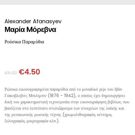
ΙΣΤΟΡΙΚΌ ΜΥΘΙΣΤΌΡΗΜΑ
ΚΙΝΈΖΙΚΗ
ΛΟΓΟΤΕΧΝΊΑ ΤΟΥ ΦΑΝΤΑΣΤΙΚΟΎ
ΙΑΠΩΝΙΚΉ
Alexander Afanasyev
Μαρία Mόρεβνα
ΙΣΤΟΡΊΑ
ΓΑΛΛΙΚΉ-ΓΑ
Ρούσικα Παραμύθια
ΠΑΙΔΙΚΌ ΒΙΒΛΊΟ
ΒΑΛΚΑΝΙΚΉ
€
4.50
ΦΙΛΟΣΟΦΊΑ
ΆΛΛΕΣ
€
5.00
ΚΡΗΤΙΚΑ
Ρώσικα εικονογραφημένα παραμύθια από το μοναδικό χέρι του Ιβάν
Γιάκοβλεβιτς Μπιλίμπιν (
1876 – 1942)
, ο οποίος έχει δημιουργήσει
δική του χαρακτηριστική τεχνοτροπία στην εικονογράφηση βιβλίων, που
ΔΟΚΊΜΙΟ
βασίζεται στο λεπτότατο στυλιζάρισμα των στοιχείων της λαϊκής και
της μεσαιωνικής ρωσικής τέχνης (χρωμολιθογραφία, κέντημα,
ΓΛΏΣΣΑ
ξυλογραφία, μικρογραφία κλπ.).