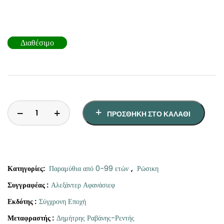
ΘΕΤΙΚΈΣ ΕΠΙΣΤΉΜΕΣ
ΤΈΧΝΕΣ
Διαθέσιμο
ΚΌΜΙΚ ΚΑΙ GRAPHIC NOVEL
ΨΥΧΟΛΟΓΊΑ
ΔΙΆΦΟΡΑ
ΠΡΟΣΘΉΚΗ ΣΤΟ ΚΑΛΆΘΙ
Κατηγορίες:
Παραμύθια από 0-99 ετών
,
Ρώσικη
Συγγραφέας :
Αλεξάντερ Αφανάσιεφ
Εκδότης :
Σύγχρονη Εποχή
Μεταφραστής :
Δημήτρης Ραβάνης-Ρεντής