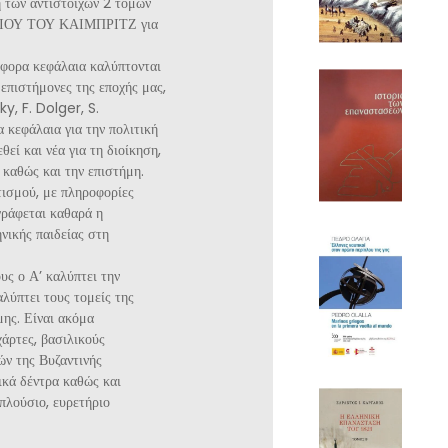
ν αντίστοιχων 2 τόμων
ΗΜΙΟΥ ΤΟΥ ΚΑΙΜΠΡΙΤΖ για
ιάφορα κεφάλαια καλύπτονται
επιστήμονες της εποχής μας,
y, F. Dolger, S.
 κεφάλαια για την πολιτική
θεί και νέα για τη διοίκηση,
α καθώς και την επιστήμη.
ιτισμού, με πληροφορίες
γράφεται καθαρά η
νικής παιδείας στη
υς ο Α’ καλύπτει την
αλύπτει τους τομείς της
μης. Είναι ακόμα
άρτες, βασιλικούς
ών της Βυζαντινής
ικά δέντρα καθώς και
πλούσιο, ευρετήριο