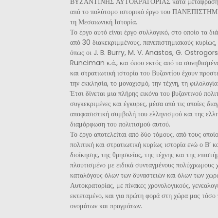
ΒΥΖΑΝΤΙΝΗΣ ΑΥΤΟΚΡΑΤΟΡΙΑΣ κατά μετάφραση τω
από το πολύτομο ιστορικό έργο του ΠΑΝΕΠΙΣΤ
τη Μεσαιωνική Ιστορία.
Το έργο αυτό είναι έργο συλλογικό, στο οποίο τα δ
από 30 διακεκριμμένους, πανεπιστημιακούς κυρίως, 
όπως οι J. B. Burry, M. V. Anastos, G. Ostrogorsk
Runciman κ.ά., και όπου εκτός από τα συνηθισμένα
και στρατιωτική ιστορία του Βυζαντίου έχουν προστε
την εκκλησία, το μοναχισμό, την τέχνη, τη φιλολογί
Έτσι δίνεται μια πλήρης εικόνα του βυζαντινού πολ
συγκεκριμένες και έγκυρες, μέσα από τις οποίες δια
αποφασιστική συμβολή του ελληνισμού και της ελλη
διαμόρφωση του πολιτισμού αυτού.
Το έργο αποτελείται από δύο τόμους, από τους οποίο
πολιτική και στρατιωτική κυρίως ιστορία ενώ ο Β’ κ
διοίκησης, της θρησκείας, της τέχνης και της επιστή
πλουτισμένο με ειδικά συνταγμένους πολύχρωμους χ
καταλόγους όλων των δυναστειών και όλων των χωρ
Αυτοκρατορίας, με πίνακες χρονολογικούς, γενεαλογ
εκτεταμένο, και για πρώτη φορά στη χώρα μας τόσο 
ονομάτων και πραγμάτων.