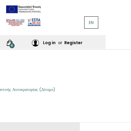
EN
ΛΟΓΟΤΕΧΝΊΑ
Ή
Log in
or
Register
0
ΙΕΣ
ΙΚΆ
Σ
αντινής Αυτοκρατορίας (Δίτομο)