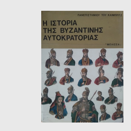
ΘΕΤΙΚΈΣ ΕΠΙΣΤΉΜΕΣ
ΤΈΧΝΕΣ
ΚΌΜΙΚ ΚΑΙ GRAPHIC NOVEL
ΨΥΧΟΛΟΓΊΑ
ΔΙΆΦΟΡΑ