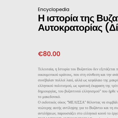
ΝΈΖΙΚΗ
Encyclopedia
Η ιστορία της Βυζα
ΠΩΝΙΚΉ
Αυτοκρατορίας (Δ
ΛΛΙΚΉ-ΓΑΛΛΌΦΩΝΗ
ΛΚΑΝΙΚΉ
€
80.00
ΛΕΣ
Τελευταία, η Ιστορία του Βυζαντίου δεν εξετάζεται π
οικουμενικού κράτους, που στη σύνθεση και την αν
συνέβαλαν πολλοί λαοί, αλλά ως κεφάλαιο της μακρ
ελληνικού πολιτισμού, ως κρατική έκφραση της τρίτ
δημιουργίας, του βυζαντινού ελληνισμού” που ήρθε ν
το μακεδονικό.
Ο εκδοτικός οίκος “ΜΕΛΙΣΣΑ” θέλοντας να συμβάλε
νεώτερης αυτής αντίληψης για το Βυζάντιο και τη σ
αντιλήψεων, παρουσιάζει στο ελληνικό κοινό το έ