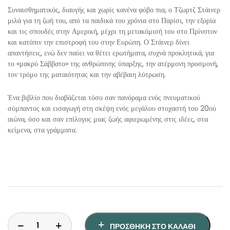
ΘΕΤΙΚΈΣ ΕΠΙΣΤΉΜΕΣ
Συναισθηματικός, διαυγής και χωρίς κανένα φόβο πια, ο Τζωρτζ Στάινερ
μιλά για τη ζωή του, από τα παιδικά του χρόνια στο Παρίσι, την εξορία
ΤΈΧΝΕΣ
και τις σπουδές στην Αμερική, μέχρι τη μετακόμισή του στο Πρίνστον
και κατόπιν την επιστροφή του στην Ευρώπη. Ο Στάινερ δίνει
απαντήσεις, ενώ δεν παύει να θέτει ερωτήματα, συχνά προκλητικά, για
ΚΌΜΙΚ ΚΑΙ GRAPHIC NOVEL
το «μακρύ Σάββατο» της ανθρώπινης ύπαρξης, την ατέρμονη προσμονή,
τον τρόμο της ματαιότητας και την αβέβαιη λύτρωση.
ΨΥΧΟΛΟΓΊΑ
Ένα βιβλίο που διαβάζεται τόσο σαν πανόραμα ενός πνευματικού
σύμπαντος και εισαγωγή στη σκέψη ενός μεγάλου στοχαστή του 20ού
ΔΙΆΦΟΡΑ
αιώνα, όσο και σαν επίλογος μιας ζωής αφιερωμένης στις ιδέες, στα
κείμενα, στα γράμματα.
ΠΡΟΣΘΉΚΗ ΣΤΟ ΚΑΛΆΘΙ