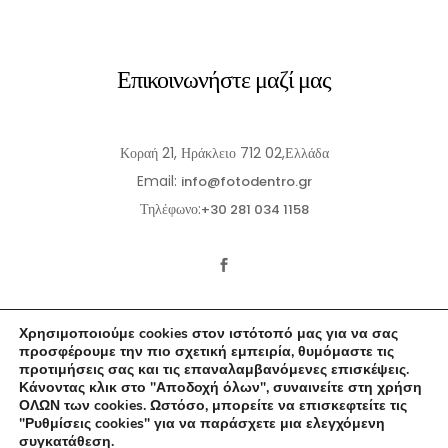
Επικοινωνήστε μαζί μας
Κοραή 21, Ηράκλειο 712 02,Ελλάδα
Email:
info@fotodentro.gr
Τηλέφωνο:
+30 281 034 1158
Χρησιμοποιούμε cookies στον ιστότοπό μας για να σας
προσφέρουμε την πιο σχετική εμπειρία, θυμόμαστε τις
προτιμήσεις σας και τις επαναλαμβανόμενες επισκέψεις.
Κάνοντας κλικ στο "Αποδοχή όλων", συναινείτε στη χρήση
© 2021-2026 Fotodentro. All Rights Reserved
ΟΛΩΝ των cookies. Ωστόσο, μπορείτε να επισκεφτείτε τις
"Ρυθμίσεις cookies" για να παράσχετε μια ελεγχόμενη
Created by
iWorx
συγκατάθεση.