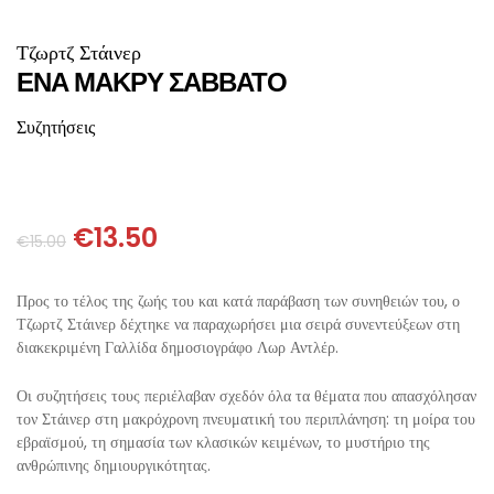
ΙΣΤΟΡΙΚΌ ΜΥΘΙΣΤΌΡΗΜΑ
ΚΙΝΈΖΙΚΗ
Τζωρτζ Στάινερ
ΛΟΓΟΤΕΧΝΊΑ ΤΟΥ ΦΑΝΤΑΣΤΙΚΟΎ
ΙΑΠΩΝΙΚΉ
ΕΝΑ ΜΑΚΡΥ ΣΑΒΒΑΤΟ
Συζητήσεις
ΙΣΤΟΡΊΑ
ΓΑΛΛΙΚΉ-ΓΑ
ΠΑΙΔΙΚΌ ΒΙΒΛΊΟ
ΒΑΛΚΑΝΙΚΉ
€
13.50
€
15.00
ΦΙΛΟΣΟΦΊΑ
ΆΛΛΕΣ
Προς το τέλος της ζωής του και κατά παράβαση των συνη­θειών του, ο
ΚΡΗΤΙΚΑ
Τζωρτζ Στάινερ δέχτηκε να παραχωρήσει μια σειρά συνεν­τεύξεων στη
διακεκριμένη Γαλλίδα δημοσιογράφο Λωρ Αντλέρ.
ΔΟΚΊΜΙΟ
Οι συζητήσεις τους περιέλαβαν σχεδόν όλα τα θέματα που απασχόλησαν
τον Στάινερ στη μακρόχρονη πνευματική του περιπλάνηση: τη μοίρα του
ΓΛΏΣΣΑ
εβραϊσμού, τη σημασία των κλασικών κειμένων, το μυστήριο της
ανθρώπινης δημιουργικότητας.