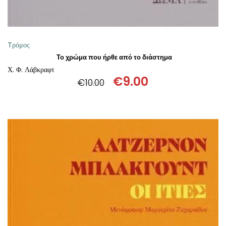
Tρόμος
Το χρώμα που ήρθε από το διάστημα
Χ. Φ. Λάβκραφτ
€
9.00
€
10.00
Original
Η
price
τρέχουσα
was:
τιμή
€10.00.
είναι:
€9.00.