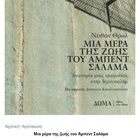
ΠΡΟΣΘΉΚΗ ΣΤΟ ΚΑΛΆΘΙ
Αγγλική-Αγγλόφωνη
Μια μέρα της ζωής του Άμπεντ Σαλάμα