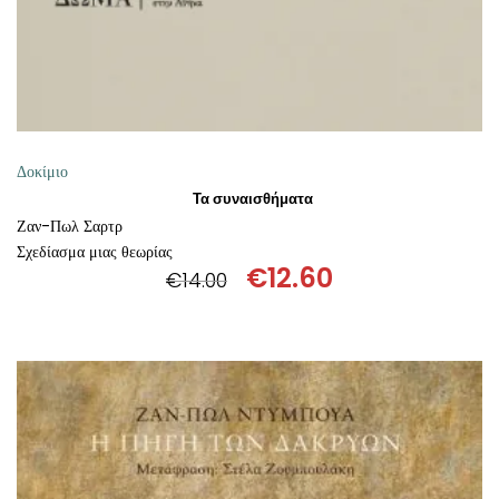
Δοκίμιο
Τα συναισθήματα
Ζαν-Πωλ Σαρτρ
Σχεδίασμα μιας θεωρίας
€
12.60
€
14.00
Original
Η
price
τρέχουσα
was:
τιμή
€14.00.
είναι:
€12.60.