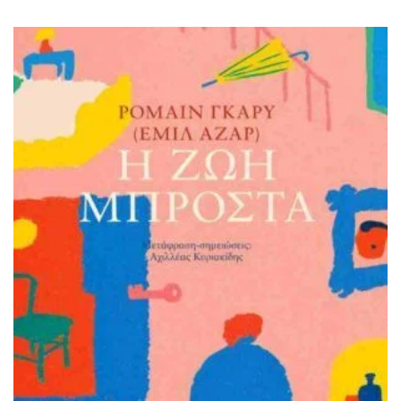
ΙΣΤΟΡΙΚΌ ΜΥΘΙΣΤΌΡΗΜΑ
ΚΙΝΈΖΙΚΗ
ΛΟΓΟΤΕΧΝΊΑ ΤΟΥ ΦΑΝΤΑΣΤΙΚΟΎ
ΙΑΠΩΝΙΚΉ
ΙΣΤΟΡΊΑ
ΓΑΛΛΙΚΉ-ΓΑ
ΠΑΙΔΙΚΌ ΒΙΒΛΊΟ
ΒΑΛΚΑΝΙΚΉ
ΦΙΛΟΣΟΦΊΑ
ΆΛΛΕΣ
ΚΡΗΤΙΚΑ
ΔΟΚΊΜΙΟ
ΓΛΏΣΣΑ