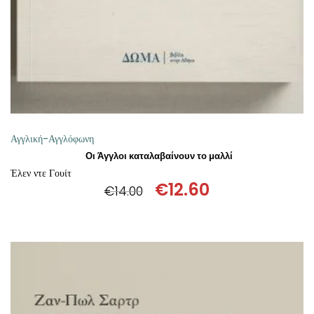
Αγγλική-Αγγλόφωνη
Οι Άγγλοι καταλαβαίνουν το μαλλί
Έλεν ντε Γουίτ
€
12.60
€
14.00
Original
Η
price
τρέχουσα
was:
τιμή
€14.00.
είναι:
€12.60.