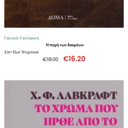
Γαλλική-Γαλλόφωνη
Η πηγή των δακρύων
Ζαν-Πωλ Ντυμπουά
€
16.20
€
18.00
Original
Η
price
τρέχουσα
was:
τιμή
€18.00.
είναι:
€16.20.