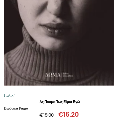
ΠΡΟΣΘΉΚΗ ΣΤΟ ΚΑΛΆΘΙ
Ιταλική
Ας Πούμε Πως Είμαι Εγώ
Βερόνικα Ράιμο
€
16.20
€
18.00