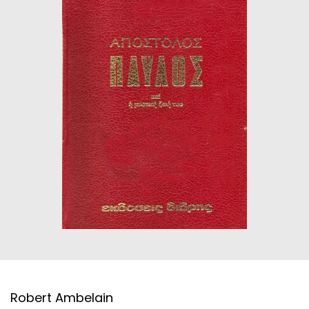
ΙΣΤΟΡΙΚΌ ΜΥΘΙΣΤΌΡΗΜΑ
ΚΙΝΈΖΙΚΗ
ΛΟΓΟΤΕΧΝΊΑ ΤΟΥ ΦΑΝΤΑΣΤΙΚΟΎ
ΙΑΠΩΝΙΚΉ
ΙΣΤΟΡΊΑ
ΓΑΛΛΙΚΉ-ΓΑ
ΠΑΙΔΙΚΌ ΒΙΒΛΊΟ
ΒΑΛΚΑΝΙΚΉ
ΦΙΛΟΣΟΦΊΑ
ΆΛΛΕΣ
ΚΡΗΤΙΚΑ
ΔΟΚΊΜΙΟ
ΓΛΏΣΣΑ
Robert Ambelain