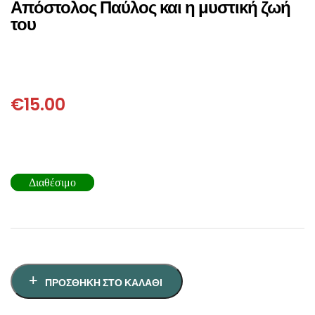
Απόστολος Παύλος και η μυστική ζωή
ΘΕΤΙΚΈΣ ΕΠΙΣΤΉΜΕΣ
του
ΤΈΧΝΕΣ
ΚΌΜΙΚ ΚΑΙ GRAPHIC NOVEL
€
15.00
ΨΥΧΟΛΟΓΊΑ
ΔΙΆΦΟΡΑ
Διαθέσιμο
ΠΡΟΣΘΉΚΗ ΣΤΟ ΚΑΛΆΘΙ