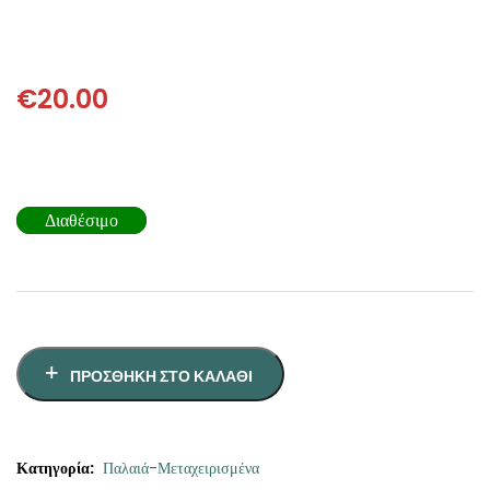
ΘΕΤΙΚΈΣ ΕΠΙΣΤΉΜΕΣ
ΤΈΧΝΕΣ
€
20.00
ΚΌΜΙΚ ΚΑΙ GRAPHIC NOVEL
ΨΥΧΟΛΟΓΊΑ
Διαθέσιμο
ΔΙΆΦΟΡΑ
ΠΡΟΣΘΉΚΗ ΣΤΟ ΚΑΛΆΘΙ
Κατηγορία:
Παλαιά-Μεταχειρισμένα