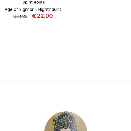
Spirit Hosts
Age of Sigmar - Nighthaunt
€
22.00
€
24.80
Original
Η
price
τρέχουσα
was:
τιμή
€24.80.
είναι:
€22.00.