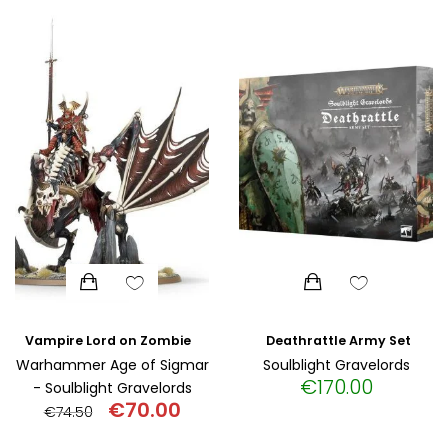
ΙΣΤΟΡΙΚΌ ΜΥΘΙΣΤΌΡΗΜΑ
ΚΙΝΈΖΙΚΗ
ΛΟΓΟΤΕΧΝΊΑ ΤΟΥ ΦΑΝΤΑΣΤΙΚΟΎ
ΙΑΠΩΝΙΚΉ
ΙΣΤΟΡΊΑ
ΓΑΛΛΙΚΉ-ΓΑ
ΠΑΙΔΙΚΌ ΒΙΒΛΊΟ
ΒΑΛΚΑΝΙΚΉ
ΦΙΛΟΣΟΦΊΑ
ΆΛΛΕΣ
ΚΡΗΤΙΚΑ
ΔΟΚΊΜΙΟ
Deathrattle Army Set
Vampire Lord on Zombie Dragon
Warhammer Age of Sigmar
Soulblight Gravelords
€
170.00
- Soulblight Gravelords
ΓΛΏΣΣΑ
€
70.00
€
74.50