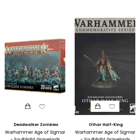
Original
Η
ΘΕΤΙΚΈΣ ΕΠΙΣΤΉΜΕΣ
price
τρέχουσα
was:
τιμή
ΤΈΧΝΕΣ
€74.50.
είναι:
€70.00.
ΚΌΜΙΚ ΚΑΙ GRAPHIC NOVEL
ΨΥΧΟΛΟΓΊΑ
ΔΙΆΦΟΡΑ
Deadwalker Zombies
Othar Half-King
Warhammer Age of Sigmar
Warhammer Age of Sigmar
- Soulblight Gravelords
- Soulblight Gravelords