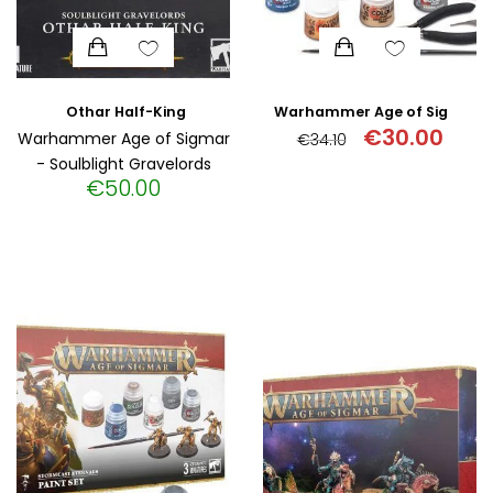
Othar Half-King
Warhammer Age of Sigmar: Paints + Tools Set
€
30.00
Warhammer Age of Sigmar
€
34.10
- Soulblight Gravelords
Original
Η
€
50.00
price
τρέχ
was:
τιμή
€34.10.
είναι:
€30.