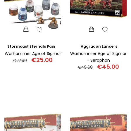
Aggradon Lancers
Stormcast Eternals Paint set
Warhammer Age of Sigmar
Warhammer Age of Sigmar
€
25.00
- Seraphon
€
27.90
€
45.00
€
49.60
Original
Η
price
τρέχουσα
Original
Η
was:
τιμή
price
τρέχ
€27.90.
είναι:
was:
τιμή
€25.00.
€49.60.
είναι:
€45.