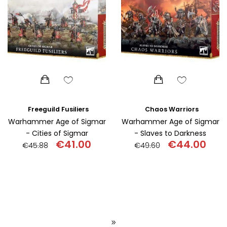
Freeguild Fusiliers
Chaos Warriors
Warhammer Age of Sigmar
Warhammer Age of Sigmar
- Cities of Sigmar
- Slaves to Darkness
€
41.00
€
44.00
€
45.88
€
49.60
Original
Η
Original
Η
price
τρέχουσα
price
τρέχ
was:
τιμή
was:
τιμή
€45.88.
είναι:
€49.60.
είναι:
€41.00.
€44.