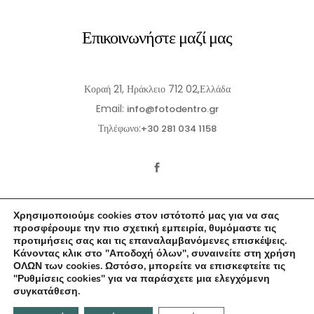
Επικοινωνήστε μαζί μας
Κοραή 21, Ηράκλειο 712 02,Ελλάδα
Email:
info@fotodentro.gr
Τηλέφωνο:
+30 281 034 1158
Χρησιμοποιούμε cookies στον ιστότοπό μας για να σας
προσφέρουμε την πιο σχετική εμπειρία, θυμόμαστε τις
προτιμήσεις σας και τις επαναλαμβανόμενες επισκέψεις.
Κάνοντας κλικ στο "Αποδοχή όλων", συναινείτε στη χρήση
© 2021-2026 Fotodentro. All Rights Reserved
ΟΛΩΝ των cookies. Ωστόσο, μπορείτε να επισκεφτείτε τις
"Ρυθμίσεις cookies" για να παράσχετε μια ελεγχόμενη
Created by
iWorx
συγκατάθεση.