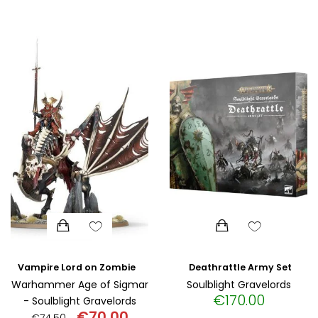
ΙΣΤΟΡΙΚΌ ΜΥΘΙΣΤΌΡΗΜΑ
ΚΙΝΈΖΙΚΗ
ΛΟΓΟΤΕΧΝΊΑ ΤΟΥ ΦΑΝΤΑΣΤΙΚΟΎ
ΙΑΠΩΝΙΚΉ
ΙΣΤΟΡΊΑ
ΓΑΛΛΙΚΉ-ΓΑ
ΠΑΙΔΙΚΌ ΒΙΒΛΊΟ
ΒΑΛΚΑΝΙΚΉ
ΦΙΛΟΣΟΦΊΑ
ΆΛΛΕΣ
ΚΡΗΤΙΚΑ
ΔΟΚΊΜΙΟ
Deathrattle Army Set
Vampire Lord on Zombie Dragon
ΓΛΏΣΣΑ
Warhammer Age of Sigmar
Soulblight Gravelords
€
170.00
- Soulblight Gravelords
€
70.00