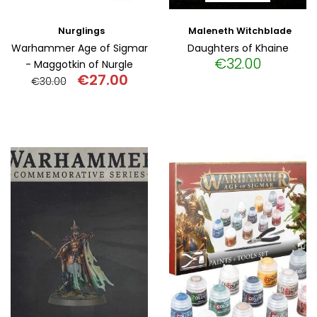
Nurglings
Maleneth Witchblade
Warhammer Age of Sigmar
Daughters of Khaine
€
32.00
- Maggotkin of Nurgle
€
27.00
€
30.00
Original
Η
price
τρέχουσα
was:
τιμή
€30.00.
είναι:
€27.00.