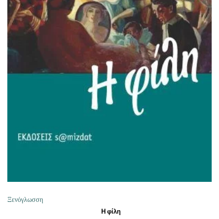
ΠΡΟΣΘΉΚΗ ΣΤΟ ΚΑΛΆΘΙ
Ξενόγλωσση
Η φίλη