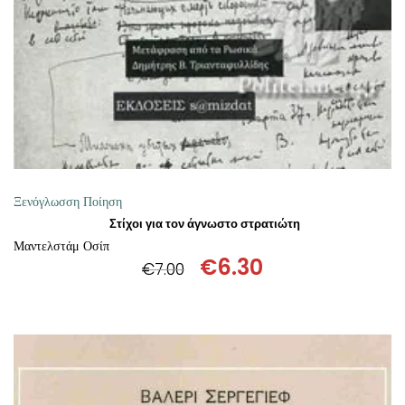
ΠΡΟΣΘΉΚΗ ΣΤΟ ΚΑΛΆΘΙ
Ξενόγλωσση Ποίηση
Στίχοι για τον άγνωστο στρατιώτη
Μαντελστάμ Οσίπ
€
6.30
€
7.00
Original
Η
price
τρέχουσα
was:
τιμή
€7.00.
είναι:
€6.30.