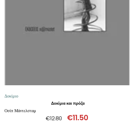
ΠΡΟΣΘΉΚΗ ΣΤΟ ΚΑΛΆΘΙ
Δοκίμιο
Δοκίμια και πρόζα
Οσίπ Μάντελσταμ
€
11.50
€
12.80
Original
Η
price
τρέχουσα