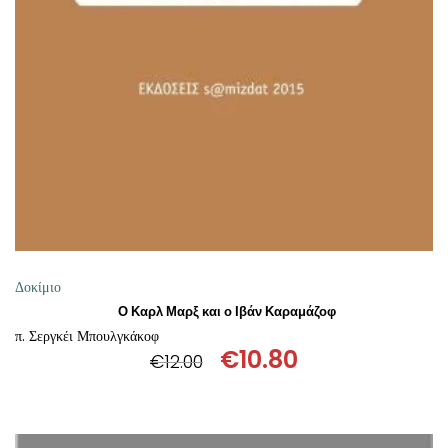
ΘΕΤΙΚΈΣ ΕΠΙΣΤΉΜΕΣ
ΤΈΧΝΕΣ
ΚΌΜΙΚ ΚΑΙ GRAPHIC NOVEL
ΨΥΧΟΛΟΓΊΑ
ΔΙΆΦΟΡΑ
Δοκίμιο
Ο Καρλ Μαρξ και ο Ιβάν Καραμάζοφ
π. Σεργκέι Μπουλγκάκοφ
€
10.80
€
12.00
Original
Η
price
τρέχουσα
was:
τιμή