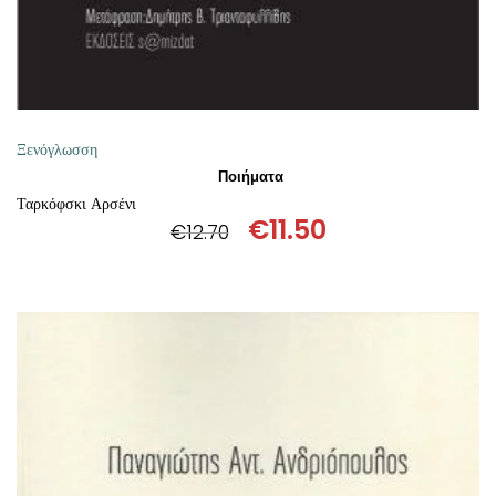
Ξενόγλωσση
Ποιήματα
Ταρκόφσκι Αρσένι
€
11.50
€
12.70
Original
Η
price
τρέχουσα
was:
τιμή
€12.70.
είναι:
€11.50.