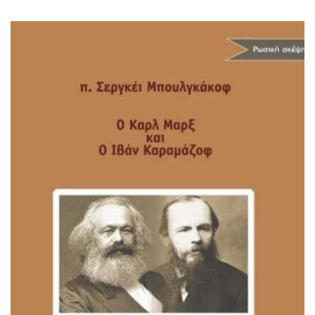
ΙΣΤΟΡΙΚΌ ΜΥΘΙΣΤΌΡΗΜΑ
ΚΙΝΈΖΙΚΗ
ΛΟΓΟΤΕΧΝΊΑ ΤΟΥ ΦΑΝΤΑΣΤΙΚΟΎ
ΙΑΠΩΝΙΚΉ
ΙΣΤΟΡΊΑ
ΓΑΛΛΙΚΉ-ΓΑ
ΠΑΙΔΙΚΌ ΒΙΒΛΊΟ
ΒΑΛΚΑΝΙΚΉ
ΦΙΛΟΣΟΦΊΑ
ΆΛΛΕΣ
ΚΡΗΤΙΚΑ
ΔΟΚΊΜΙΟ
ΓΛΏΣΣΑ