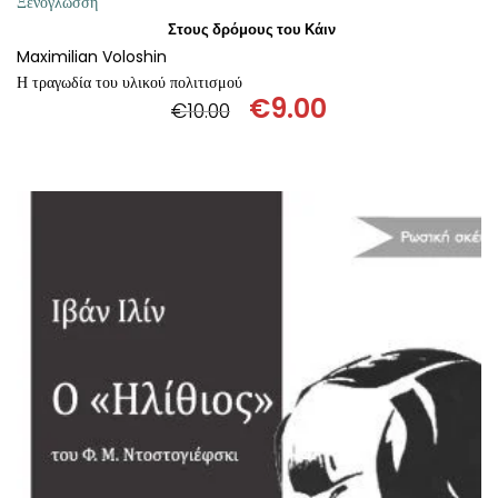
Ξενόγλωσση
Στους δρόμους του Κάιν
Maximilian Voloshin
Η τραγωδία του υλικού πολιτισμού
€
9.00
€
10.00
Original
Η
price
τρέχουσα
was:
τιμή
€10.00.
είναι:
€9.00.