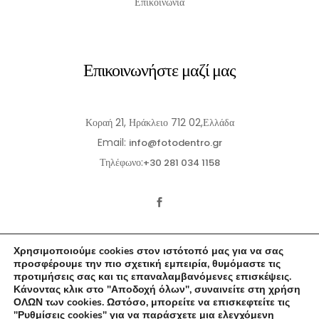
Επικοινωνία
Επικοινωνήστε μαζί μας
Κοραή 21, Ηράκλειο 712 02,Ελλάδα
Email:
info@fotodentro.gr
Τηλέφωνο:
+30 281 034 1158
Χρησιμοποιούμε cookies στον ιστότοπό μας για να σας
προσφέρουμε την πιο σχετική εμπειρία, θυμόμαστε τις
προτιμήσεις σας και τις επαναλαμβανόμενες επισκέψεις.
Κάνοντας κλικ στο "Αποδοχή όλων", συναινείτε στη χρήση
© 2021-2026 Fotodentro. All Rights Reserved
ΟΛΩΝ των cookies. Ωστόσο, μπορείτε να επισκεφτείτε τις
"Ρυθμίσεις cookies" για να παράσχετε μια ελεγχόμενη