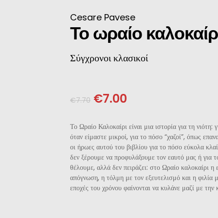
ΝΈΖΙΚΗ
Cesare Pavese
Το ωραίο καλοκαίρ
ΠΩΝΙΚΉ
Σύγχρονοι κλασικοί
ΛΛΙΚΉ-ΓΑΛΛΌΦΩΝΗ
ΛΚΑΝΙΚΉ
€
7.00
€
7.70
ΛΕΣ
Το Ωραίο Καλοκαίρι είναι μια ιστορία για τη νιότη: 
όταν είμαστε μικροί, για το πόσο “χαζοί”, όπως επα
οι ήρωες αυτού του βιβλίου για το πόσο εύκολα κλαί
δεν ξέρουμε να προφυλάξουμε τον εαυτό μας ή για 
θέλουμε, αλλά δεν πειράζει: στο Ωραίο καλοκαίρι η 
απόγνωση, η τόλμη με τον εξευτελισμό και η φιλία μ
εποχές του χρόνου φαίνονται να κυλάνε μαζί με την