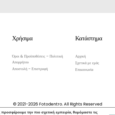
Original
Η
price
τρέχουσα
was:
τιμή
€7.70.
είναι:
€7.00.
Χρήσιμα
Κατάστημα
Όροι & Προϋποθέσεις – Πολιτική
Αρχική
Απορρήτου
Σχετικά με εμάς
Αποστολή – Επιστροφή
Επικοινωνία
© 2021-2026 Fotodentro. All Rights Reserved
Created by
iWorx
 προσφέρουμε την πιο σχετική εμπειρία, θυμόμαστε τις