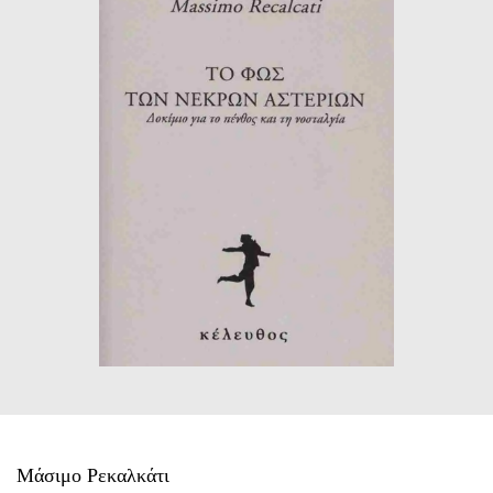
ΙΣΤΟΡΙΚΌ ΜΥΘΙΣΤΌΡΗΜΑ
ΚΙΝΈΖΙΚΗ
ΛΟΓΟΤΕΧΝΊΑ ΤΟΥ ΦΑΝΤΑΣΤΙΚΟΎ
ΙΑΠΩΝΙΚΉ
ΙΣΤΟΡΊΑ
ΓΑΛΛΙΚΉ-ΓΑ
ΠΑΙΔΙΚΌ ΒΙΒΛΊΟ
ΒΑΛΚΑΝΙΚΉ
ΦΙΛΟΣΟΦΊΑ
ΆΛΛΕΣ
ΚΡΗΤΙΚΑ
ΔΟΚΊΜΙΟ
ΓΛΏΣΣΑ
Μάσιμο Ρεκαλκάτι