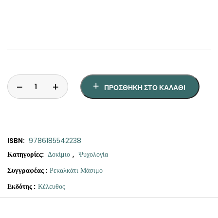
ΠΡΟΣΘΉΚΗ ΣΤΟ ΚΑΛΆΘΙ
ISBN:
9786185542238
Κατηγορίες:
Δοκίμιο
,
Ψυχολογία
Συγγραφέας :
Ρεκαλκάτι Μάσιμο
Εκδότης :
Κέλευθος
Original
Η
Το
price
τρέχουσα
φως