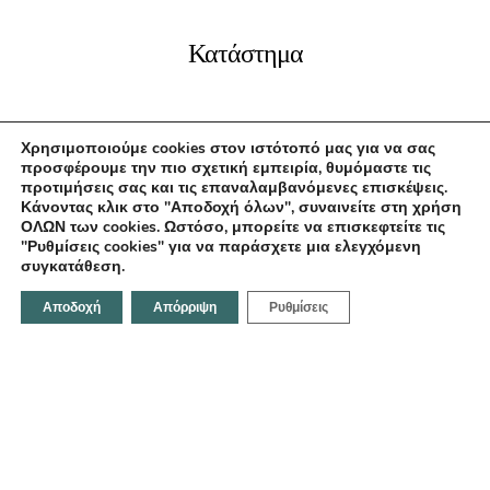
Κατάστημα
Αρχική
Χρησιμοποιούμε cookies στον ιστότοπό μας για να σας
Σχετικά με εμάς
προσφέρουμε την πιο σχετική εμπειρία, θυμόμαστε τις
Επικοινωνία
προτιμήσεις σας και τις επαναλαμβανόμενες επισκέψεις.
Κάνοντας κλικ στο "Αποδοχή όλων", συναινείτε στη χρήση
ΟΛΩΝ των cookies. Ωστόσο, μπορείτε να επισκεφτείτε τις
"Ρυθμίσεις cookies" για να παράσχετε μια ελεγχόμενη
συγκατάθεση.
Επικοινωνήστε μαζί μας
Αποδοχή
Απόρριψη
Ρυθμίσεις
Κοραή 21, Ηράκλειο 712 02,Ελλάδα
Email:
info@fotodentro.gr
Τηλέφωνο:
+30 281 034 1158