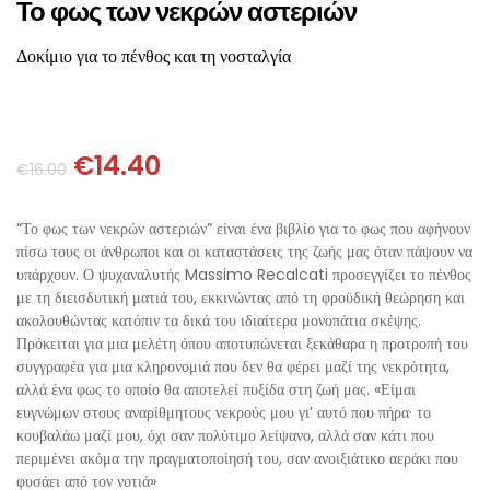
ΘΕΤΙΚΈΣ ΕΠΙΣΤΉΜΕΣ
Το φως των νεκρών αστεριών
Δοκίμιο για το πένθος και τη νοσταλγία
ΤΈΧΝΕΣ
ΚΌΜΙΚ ΚΑΙ GRAPHIC NOVEL
€
14.40
€
16.00
ΨΥΧΟΛΟΓΊΑ
“Το φως των νεκρών αστεριών” είναι ένα βιβλίο για το φως που αφήνουν
ΔΙΆΦΟΡΑ
πίσω τους οι άνθρωποι και οι καταστάσεις της ζωής μας όταν πάψουν να
υπάρχουν. Ο ψυχαναλυτής Massimo Recalcati προσεγγίζει το πένθος
με τη διεισδυτική ματιά του, εκκινώντας από τη φροϋδική θεώρηση και
ακολουθώντας κατόπιν τα δικά του ιδιαίτερα μονοπάτια σκέψης.
Πρόκειται για μια μελέτη όπου αποτυπώνεται ξεκάθαρα η προτροπή του
συγγραφέα για μια κληρονομιά που δεν θα φέρει μαζί της νεκρότητα,
αλλά ένα φως το οποίο θα αποτελεί πυξίδα στη ζωή μας. «Είμαι
ευγνώμων στους αναρίθμητους νεκρούς μου γι’ αυτό που πήρα· το
κουβαλάω μαζί μου, όχι σαν πολύτιμο λείψανο, αλλά σαν κάτι που
περιμένει ακόμα την πραγματοποίησή του, σαν ανοιξιάτικο αεράκι που
φυσάει από τον νοτιά»