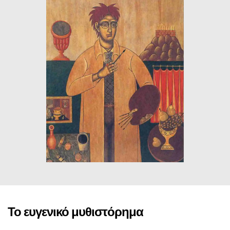
ΙΣΤΟΡΙΚΌ ΜΥΘΙΣΤΌΡΗΜΑ
ΚΙΝΈΖΙΚΗ
ΛΟΓΟΤΕΧΝΊΑ ΤΟΥ ΦΑΝΤΑΣΤΙΚΟΎ
ΙΑΠΩΝΙΚΉ
ΙΣΤΟΡΊΑ
ΓΑΛΛΙΚΉ-ΓΑ
ΠΑΙΔΙΚΌ ΒΙΒΛΊΟ
ΒΑΛΚΑΝΙΚΉ
ΦΙΛΟΣΟΦΊΑ
ΆΛΛΕΣ
ΚΡΗΤΙΚΑ
ΔΟΚΊΜΙΟ
ΓΛΏΣΣΑ
Το ευγενικό μυθιστόρημα