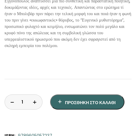
Εγγονόπουλος αναπτύσσει μια πιο συνθετική και παραστατική ποιητική,
δοκιμάζοντας ιδέες, αρχές και τεχνικές. Απαντώντας στο ερώτημα τί
ήταν ο Μπολιβάρ πριν πάρει την τελική μορφή του και ποιά ήταν η φωνή
του πριν γίνει «εκκωφαντικός» θόρυβος, το “Ευγενικό μυθιστόρημα”,
προσωπικό φυλαχτό και κειμήλιο, ενσωματώνει τον πολύ μεγάλο και
κρυφό πόνο της απώλειας και τη συμβολική γλώσσα του
υπερρεαλιστικού ηρωισμού που ακόμη δεν έχει σφραγιστεί από τη
σκληρή εμπειρία του πολέμου.
ΠΡΟΣΘΉΚΗ ΣΤΟ ΚΑΛΆΘΙ
ISBN:
9789605057237