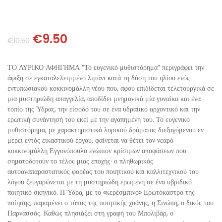
ΘΕΤΙΚΈΣ ΕΠΙΣΤΉΜΕΣ
ΤΈΧΝΕΣ
€
9.50
€
10.50
ΚΌΜΙΚ ΚΑΙ GRAPHIC NOVEL
ΤΟ ΛΥΡΙΚΟ ΑΦΗΓΗΜΑ “Το ευγενικό μυθιστόρημα” περιγράφει την
άφιξη σε εγκαταλελειμμένο λιμάνι κατά τη δύση του ηλίου ενός
ΨΥΧΟΛΟΓΊΑ
εντυπωσιακού κοκκινομάλλη νέου που, αφού επιδίδεται τελετουργικά σε
μια μυστηριώδη απαγγελία, αποδίδει μνημονικά μία γυναίκα και ένα
τοπίο της Ύδρας, την είσοδό του σε ένα υδραίικο αρχοντικό και την
ΔΙΆΦΟΡΑ
ερωτική συνάντησή του εκεί με την αγαπημένη του. Το ευγενικό
μυθιστόρημα, με χαρακτηριστικά λυρικού δράματος διεξαγόμενου εν
μέρει εντός εικαστικού έργου, φαίνεται να θέτει τον νεαρό
κοκκινομάλλη Εγγονόπουλο ενώπιον κρίσιμων αποφάσεων που
σηματοδοτούν το τέλος μιας εποχής· ο πληθωρικός
αυτοαναπαραστατικός φορέας του ποιητικού και καλλιτεχνικού του
λόγου ζευγαρώνεται με τη μυστηριώδη ερωμένη σε ένα υβριδικό
ποιητικό σκηνικό. Η Ύδρα, με το «κερέσμπινο» Ερωτόκαστρο τής
ποίησης, παραμένει ο τόπος της ποιητικής χοάνης, η Σινώπη, ο δικός του
Παρνασσός. Καθώς πλησιάζει στη γραφή του Μπολιβάρ, ο