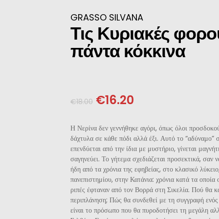
ΝΈΖΙΚΗ
GRASSO SILVANA
Τις Κυριακές φορ
ΠΩΝΙΚΉ
πάντα κόκκινα
ΛΛΙΚΉ-ΓΑΛΛΌΦΩΝΗ
ΛΚΑΝΙΚΉ
€
16.20
€
18.00
ΛΕΣ
Η Νερίνα δεν γεννήθηκε αγόρι, όπως όλοι προσδοκούσ
δάχτυλα σε κάθε πόδι αλλά έξι. Αυτό το “αδύναμο” σ
επενδύεται από την ίδια με μυστήριο, γίνεται μαγνήτ
σαγηνεύει. Το γήτεμα σχεδιάζεται προσεκτικά, σαν να
ήδη από τα χρόνια της εφηβείας, στο κλασικό λύκειο
πανεπιστημίου, στην Κατάνια: χρόνια κατά τα οποία 
ριπές έφταναν από τον Βορρά στη Σικελία. Πού θα κ
περιπλάνηση; Πώς θα συνδεθεί με τη συγγραφή ενός
είναι το πρόσωπο που θα πυροδοτήσει τη μεγάλη αλ