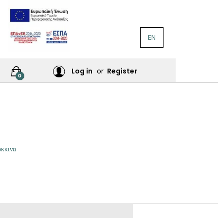
EN
ΛΟΓΟΤΕΧΝΊΑ
Ή
Log in
or
Register
0
ΙΕΣ
ΙΚΆ
Σ
όκκινα