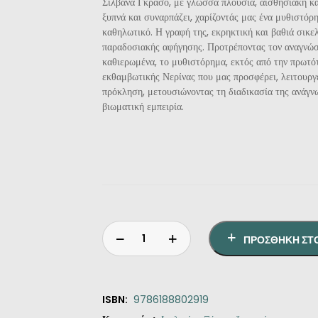
Σιλβάνα Γκράσο, με γλώσσα πλούσια, αισθησιακή κα
ξυπνά και συναρπάζει, χαρίζοντάς μας ένα μυθιστόρ
καθηλωτικό. Η γραφή της, εκρηκτική και βαθιά σικελ
παραδοσιακής αφήγησης. Προτρέποντας τον αναγνώσ
καθιερωμένα, το μυθιστόρημα, εκτός από την πρωτό
εκθαμβωτικής Νερίνας που μας προσφέρει, λειτουργε
πρόκληση, μετουσιώνοντας τη διαδικασία της ανάγν
βιωματική εμπειρία.
ΠΡΟΣΘΉΚΗ ΣΤ
ISBN:
9786188802919