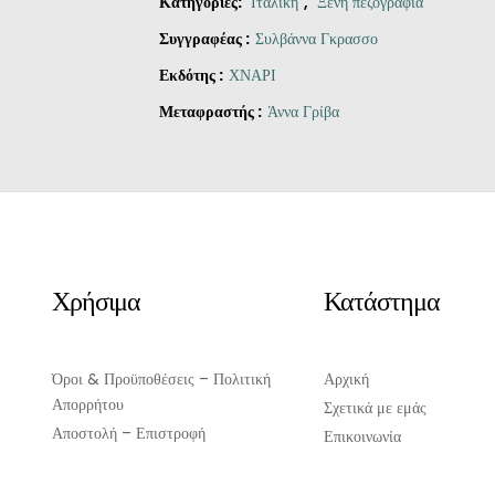
Κατηγορίες:
Ιταλική
,
Ξένη πεζογραφία
Συγγραφέας :
Συλβάννα Γκρασσο
Εκδότης :
ΧΝΑΡΙ
Μεταφραστής :
Άννα Γρίβα
Original
Η
Τις
price
τρέχουσα
Κυριακές
was:
τιμή
φορούσες
€18.00.
είναι:
πάντα
€16.20.
κόκκινα
ποσότητα
Χρήσιμα
Κατάστημα
Όροι & Προϋποθέσεις – Πολιτική
Αρχική
Απορρήτου
Σχετικά με εμάς
Αποστολή – Επιστροφή
Επικοινωνία