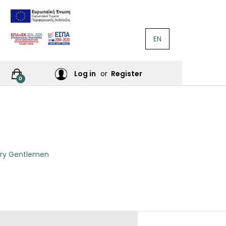
EN
ΛΟΓΟΤΕΧΝΊΑ
Ή
Log in
or
Register
0
ΙΕΣ
ΙΚΆ
Σ
ary Gentlemen