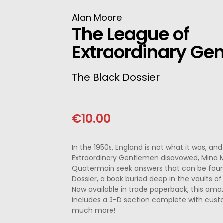
ΝΈΖΙΚΗ
Alan Moore
The League of
ΠΩΝΙΚΉ
Extraordinary Ge
ΛΛΙΚΉ-ΓΑΛΛΌΦΩΝΗ
The Black Dossier
ΛΚΑΝΙΚΉ
ΛΕΣ
€
10.00
In the 1950s, England is not what it was, an
Extraordinary Gentlemen disavowed, Mina M
Quatermain seek answers that can be found
Dossier, a book buried deep in the vaults of
Now available in trade paperback, this ama
includes a 3-D section complete with cus
much more!