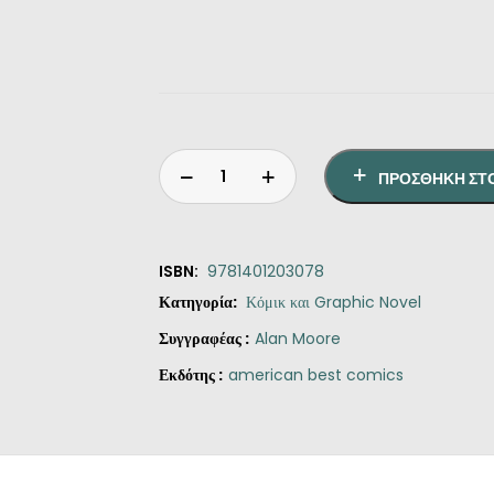
ΠΡΟΣΘΉΚΗ ΣΤ
ISBN:
9781401203078
Κατηγορία:
Κόμικ και Graphic Novel
Συγγραφέας :
Alan Moore
Εκδότης :
american best comics
The
League
of
Extraordinary