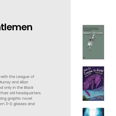
ntlemen
d with the League of
urray and Allan
 only in the Black
 their old headquarters.
zing graphic novel
tom 3-D glasses and