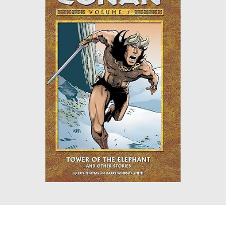
ΙΣΤΟΡΙΚΌ ΜΥΘΙΣΤΌΡΗΜΑ
ΚΙΝΈΖΙΚΗ
ΛΟΓΟΤΕΧΝΊΑ ΤΟΥ ΦΑΝΤΑΣΤΙΚΟΎ
ΙΑΠΩΝΙΚΉ
ΙΣΤΟΡΊΑ
ΓΑΛΛΙΚΉ-ΓΑ
ΠΑΙΔΙΚΌ ΒΙΒΛΊΟ
ΒΑΛΚΑΝΙΚΉ
ΦΙΛΟΣΟΦΊΑ
ΆΛΛΕΣ
ΚΡΗΤΙΚΑ
ΔΟΚΊΜΙΟ
ΓΛΏΣΣΑ