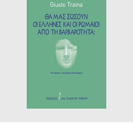
ΙΣΤΟΡΙΚΌ ΜΥΘΙΣΤΌΡΗΜΑ
ΚΙΝΈΖΙΚΗ
ΛΟΓΟΤΕΧΝΊΑ ΤΟΥ ΦΑΝΤΑΣΤΙΚΟΎ
ΙΑΠΩΝΙΚΉ
ΙΣΤΟΡΊΑ
ΓΑΛΛΙΚΉ-ΓΑ
ΠΑΙΔΙΚΌ ΒΙΒΛΊΟ
ΒΑΛΚΑΝΙΚΉ
ΦΙΛΟΣΟΦΊΑ
ΆΛΛΕΣ
ΚΡΗΤΙΚΑ
ΔΟΚΊΜΙΟ
ΓΛΏΣΣΑ