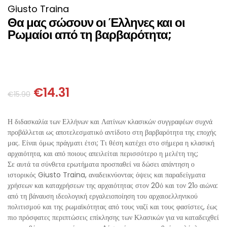
ΘΕΤΙΚΈΣ ΕΠΙΣΤΉΜΕΣ
Giusto Traina
Θα μας σώσουν οι Έλληνες και οι
ΤΈΧΝΕΣ
Ρωμαίοι από τη βαρβαρότητα;
ΚΌΜΙΚ ΚΑΙ GRAPHIC NOVEL
ΨΥΧΟΛΟΓΊΑ
€
14.31
€
15.90
ΔΙΆΦΟΡΑ
Η διδασκαλία των Ελλήνων και Λατίνων κλασικών συγγραφέων συχνά
προβάλλεται ως αποτελεσματικό αντίδοτο στη βαρβαρότητα της εποχής
μας. Είναι όμως πράγματι έτσι; Τι θέση κατέχει στο σήμερα η κλασική
αρχαιότητα, και από ποιους απειλείται περισσότερο η μελέτη της;
Σε αυτά τα σύνθετα ερωτήματα προσπαθεί να δώσει απάντηση ο
ιστορικός Giusto Traina, αναδεικνύοντας όψεις και παραδείγματα
χρήσεων και καταχρήσεων της αρχαιότητας στον 20ό και τον 21ο αιώνα:
από τη βάναυση ιδεολογική εργαλειοποίηση του αρχαιοελληνικού
πολιτισμού και της ρωμαϊκότητας από τους ναζί και τους φασίστες, έως
πιο πρόσφατες περιπτώσεις επίκλησης των Κλασικών για να καταδειχθεί