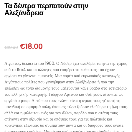
ΘΕΤΙΚΈΣ ΕΠΙΣΤΉΜΕΣ
Τα δέντρα περπατούν στην
Αλεξάνδρεια
ΤΈΧΝΕΣ
ΚΌΜΙΚ ΚΑΙ GRAPHIC NOVEL
€
18.00
€
19.90
ΨΥΧΟΛΟΓΊΑ
Αίγυπτος, δεκαετία του 1960. Ο Νάσερ έχει αναλάβει τα ηνία της χώρας
ΔΙΆΦΟΡΑ
από το 1954 και οι αλλαγές που επιφέρει το καθεστώς του έχουν
αρχίσει να γίνονται εμφανείς. Μια παρέα από ευρωπαϊκής καταγωγής
Αιγύπτιους πολίτες που γεννήθηκαν στην Αλεξάνδρεια ή που την
επέλεξαν ως τόπο διαμονής τους μαζεύονται κάθε βράδυ στο εστιατόριο
του ελληνικής καταγωγής Γιώργου Αρτινού και συζητούν, πίνοντας ως
αργά στο μπαρ. Αυτό που τους ενώνει είναι η αγάπη τους γι’ αυτή τη
μοναδική σε ομορφιά πόλη, όπου ως τώρα ζούσαν ελεύθερα τη ζωή τους,
αλλά και η φιλία του ενός για τον άλλον, παρόλο που η στάση τους
απέναντι στην εξουσία και οι απόψεις τους για τις πολιτικές και
κοινωνικές εξελίξεις δε συμπίπτουν πάντα και οι διαφορές τους ενίοτε
δημιουργούν εντάσεις. Μια σειρά από γεγονότα άμεσα συνδεδεμένα με