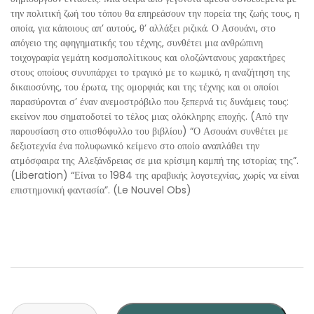
την πολιτική ζωή του τόπου θα επηρεάσουν την πορεία της ζωής τους, η
οποία, για κάποιους απ’ αυτούς, θ’ αλλάξει ριζικά. Ο Ασουάνι, στο
απόγειο της αφηγηματικής του τέχνης, συνθέτει μια ανθρώπινη
τοιχογραφία γεμάτη κοσμοπολίτικους και ολοζώντανους χαρακτήρες
στους οποίους συνυπάρχει το τραγικό με το κωμικό, η αναζήτηση της
δικαιοσύνης, του έρωτα, της ομορφιάς και της τέχνης και οι οποίοι
παρασύρονται σ’ έναν ανεμοστρόβιλο που ξεπερνά τις δυνάμεις τους:
εκείνον που σηματοδοτεί το τέλος μιας ολόκληρης εποχής. (Από την
παρουσίαση στο οπισθόφυλλο του βιβλίου) “Ο Ασουάνι συνθέτει με
δεξιοτεχνία ένα πολυφωνικό κείμενο στο οποίο αναπλάθει την
ατμόσφαιρα της Αλεξάνδρειας σε μια κρίσιμη καμπή της ιστορίας της”.
(Liberation) “Είναι το 1984 της αραβικής λογοτεχνίας, χωρίς να είναι
επιστημονική φαντασία”. (Le Nouvel Obs)