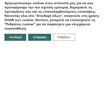
Σχετικά με εμάς
Χρησιμοποιούμε cookies στον ιστότοπό μας για να σας
προσφέρουμε την πιο σχετική εμπειρία, θυμόμαστε τις
Επικοινωνία
προτιμήσεις σας και τις επαναλαμβανόμενες επισκέψεις.
Κάνοντας κλικ στο "Αποδοχή όλων", συναινείτε στη χρήση
ΟΛΩΝ των cookies. Ωστόσο, μπορείτε να επισκεφτείτε τις
"Ρυθμίσεις cookies" για να παράσχετε μια ελεγχόμενη
συγκατάθεση.
Επικοινωνήστε μαζί μας
Αποδοχή
Απόρριψη
Ρυθμίσεις
Κοραή 21, Ηράκλειο 712 02,Ελλάδα
Email:
info@fotodentro.gr
Τηλέφωνο:
+30 281 034 1158