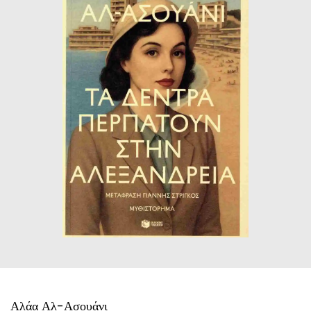
ΙΣΤΟΡΙΚΌ ΜΥΘΙΣΤΌΡΗΜΑ
ΚΙΝΈΖΙΚΗ
ΛΟΓΟΤΕΧΝΊΑ ΤΟΥ ΦΑΝΤΑΣΤΙΚΟΎ
ΙΑΠΩΝΙΚΉ
ΙΣΤΟΡΊΑ
ΓΑΛΛΙΚΉ-ΓΑ
ΠΑΙΔΙΚΌ ΒΙΒΛΊΟ
ΒΑΛΚΑΝΙΚΉ
ΦΙΛΟΣΟΦΊΑ
ΆΛΛΕΣ
ΚΡΗΤΙΚΑ
ΔΟΚΊΜΙΟ
ΓΛΏΣΣΑ
Αλάα Αλ-Ασουάνι