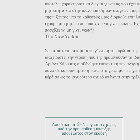
αποτελεί χαρακτηριστικό δείγμα γυναίκας που έχει π
μητρότητα και στην ικανοποίηση των αναγκών μιας 
της— ζώντας υπό το καθεστώς μιας διαρκούς επι-λό
έχουμε μια μητέρα που πασχίζει να γίνει «καλή». Έχ
πασχίζει να μη γίνει «κακή».
The New Yorker
Σε κατάσταση σοκ μετά τη γέννηση του πρώτου της π
διαχειριστεί την ντροπή που της προξενούσαν τα ίδι
Αριάνα Χάρουιτς αισθάνθηκε επιτακτική την ανάγκη
πάνω σε κάποιον τρίτο ή πάνω στο γράψιμο» εξηγεί η
κέρδισε ως το ισχυρότερο οχυρό απέναντι στην τρέλ
Αποστολή σε 2-4 εργάσιμες μέρες
υπό την προϋπόθεση ύπαρξης
αποθέματος στον εκδότη