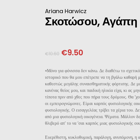
ΝΈΖΙΚΗ
Ariana Harwicz
Σκοτώσου, Αγάπη
ΠΩΝΙΚΉ
ΛΛΙΚΉ-ΓΑΛΛΌΦΩΝΗ
€
9.50
€
10.60
ΛΚΑΝΙΚΉ
«Μόνο για φόνισσα δεν κάνω. Δε διαθέτω το σχετικό
ΛΕΣ
ιστορικό που θα μου επέτρεπε να τη βγάλω καθαρή μ
καθεστώς μεγάλης συναισθηματικής φόρτισης. Δε με
κανένας θείος μου, και παιδική ηλικία είχα, κι ας μ
τίποτα πριν από χθες που πήρα τους δρόμους. Θα ’χ
οι εμπειρογνώμονες. Είμαι καρπός φυσιολογικής οικ
φυσιολογικής. Ο εισαγγελέας τρίβει τα χέρια του. Δε
από μια φυσιολογική οικογένεια. Ψέματα. Μάλλον δε
θλιβερό απ’ το να ’σαι καρπός μιας φυσιολογικής οικ
Ευερέθιστη, κυκλοθυμική, παράλογη, ανυπόμονη, η 