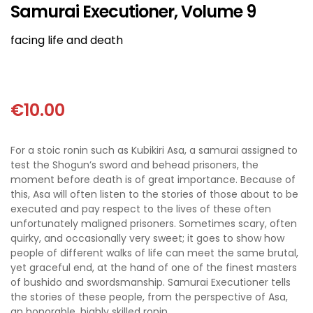
ΘΕΤΙΚΈΣ ΕΠΙΣΤΉΜΕΣ
Samurai Executioner, Volume 9
facing life and death
ΤΈΧΝΕΣ
ΚΌΜΙΚ ΚΑΙ GRAPHIC NOVEL
€
10.00
ΨΥΧΟΛΟΓΊΑ
For a stoic ronin such as Kubikiri Asa, a samurai assigned to
ΔΙΆΦΟΡΑ
test the Shogun’s sword and behead prisoners, the
moment before death is of great importance. Because of
this, Asa will often listen to the stories of those about to be
executed and pay respect to the lives of these often
unfortunately maligned prisoners. Sometimes scary, often
quirky, and occasionally very sweet; it goes to show how
people of different walks of life can meet the same brutal,
yet graceful end, at the hand of one of the finest masters
of bushido and swordsmanship. Samurai Executioner tells
the stories of these people, from the perspective of Asa,
an honorable, highly skilled ronin.