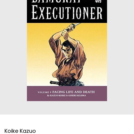
ΙΣΤΟΡΙΚΌ ΜΥΘΙΣΤΌΡΗΜΑ
ΚΙΝΈΖΙΚΗ
ΛΟΓΟΤΕΧΝΊΑ ΤΟΥ ΦΑΝΤΑΣΤΙΚΟΎ
ΙΑΠΩΝΙΚΉ
ΙΣΤΟΡΊΑ
ΓΑΛΛΙΚΉ-ΓΑ
ΠΑΙΔΙΚΌ ΒΙΒΛΊΟ
ΒΑΛΚΑΝΙΚΉ
ΦΙΛΟΣΟΦΊΑ
ΆΛΛΕΣ
ΚΡΗΤΙΚΑ
ΔΟΚΊΜΙΟ
ΓΛΏΣΣΑ
Koike Kazuo