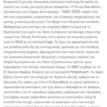
θεωρητική ή κριτική, προσωπική, κοινωνική ή πολιτική, θα πρέπει να
λογιστεί ως ενιαία, μια φωνή ράτσα υψικαμίνου. Ο Έκτωρ Κακναβάτος
(ψευδώνυμο του Γιώργου Κοντογεώργη – 1920-2010) υπήρξε ένας
από τους κορυφαίους εκπροσώπους του ελληνικού υπερρεαλισμού της
πρώτης μεταπολεμικής γενιάς. Γεννήθηκε στον Πειραιά και σπούδασε
Μαθηματικά, μια επιστήμη που επηρέασε βαθιά τη δομή και τη
θεματολογία του έργου του. Κατά τη διάρκεια της Κατοχής συμμετείχε
ενεργά στην Εθνική Αντίσταση, ενώ η πρώτη του ποιητική εμφάνιση
έγινε το 1943 με τη συλλογή Fuga. Το έργο του χαρακτηρίζεται από
μια μοναδική σύζευξη της επιστημονικής ορολογίας με την ελεύθερη
υπερρεαλιστική έκφραση, δημιουργώντας έναν λόγο πυκνό, εκρηκτικό
και γλωσσικά ανατρεπτικό. Θεωρείται ο πνευματικός επίγονος του
Ανδρέα Εμπειρίκου και του Νίκου Εγγονόπουλου, έχοντας όμως
διαμορφώσει ένα εντελώς προσωπικό ιδίωμα. Το 1983 τιμήθηκε με το
Β’ Κρατικό Βραβείο Ποίησης για τη συλλογή In Perpetuum. Το παρόν
βιβλίο, έπειτα από την εισαγωγή του Χρήστου Δανιήλ, αρθρώνεται σε
δύο μέρη. Στο πρώτο, με τίτλο « Ο Κακναβάτος σε πρώτο πρόσωπο »,
παρουσιάζονται απαντήσεις που έχει δώσει ο Κακναβάτος σε διάφορες
συνεντεύξεις του σε περιοδικά, εφημερίδες, ραδιόφωνο και τηλεόραση.
Επιλέχθηκε να μην παρατεθούν αυτούσιες οι συνεντεύξεις, αλλά να
συντεθεί ένα συνεχές κείμενο από τις απαντήσεις του, ένα συνεχές