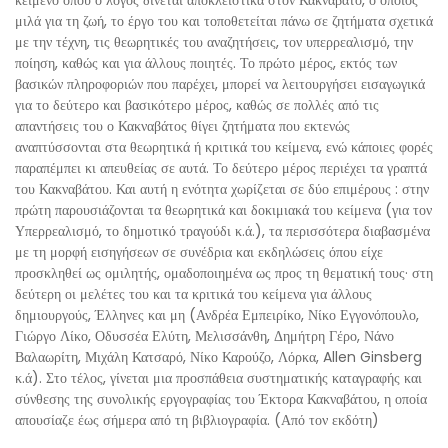
κείμενο όπου ο λόγος δίνεται αποκλειστικά στον Κακναβάτο, ο οποίος
μιλά για τη ζωή, το έργο του και τοποθετείται πάνω σε ζητήματα σχετικά
με την τέχνη, τις θεωρητικές του αναζητήσεις, τον υπερρεαλισμό, την
ποίηση, καθώς και για άλλους ποιητές. Το πρώτο μέρος, εκτός των
βασικών πληροφοριών που παρέχει, μπορεί να λειτουργήσει εισαγωγικά
για το δεύτερο και βασικότερο μέρος, καθώς σε πολλές από τις
απαντήσεις του ο Κακναβάτος θίγει ζητήματα που εκτενώς
αναπτύσσονται στα θεωρητικά ή κριτικά του κείμενα, ενώ κάποιες φορές
παραπέμπει κι απευθείας σε αυτά. Το δεύτερο μέρος περιέχει τα γραπτά
του Κακναβάτου. Και αυτή η ενότητα χωρίζεται σε δύο επιμέρους : στην
πρώτη παρουσιάζονται τα θεωρητικά και δοκιμιακά του κείμενα (για τον
Υπερρεαλισμό, το δημοτικό τραγούδι κ.ά.), τα περισσότερα διαβασμένα
με τη μορφή εισηγήσεων σε συνέδρια και εκδηλώσεις όπου είχε
προσκληθεί ως ομιλητής, ομαδοποιημένα ως προς τη θεματική τους· στη
δεύτερη οι μελέτες του και τα κριτικά του κείμενα για άλλους
δημιουργούς, Έλληνες και μη (Ανδρέα Εμπειρίκο, Νίκο Εγγονόπουλο,
Γιώργο Λίκο, Οδυσσέα Ελύτη, Μελισσάνθη, Δημήτρη Γέρο, Νάνο
Βαλαωρίτη, Μιχάλη Κατσαρό, Νίκο Καρούζο, Λόρκα, Allen Ginsberg
κ.ά). Στο τέλος, γίνεται μια προσπάθεια συστηματικής καταγραφής και
σύνθεσης της συνολικής εργογραφίας του Έκτορα Κακναβάτου, η οποία
απουσίαζε έως σήμερα από τη βιβλιογραφία. (Από τον εκδότη)