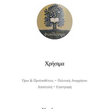
€19.50.
Χρήσιμα
Όροι & Προϋποθέσεις – Πολιτική Απορρήτου
Αποστολή – Επιστροφή