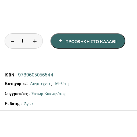
ΠΡΟΣΘΉΚΗ ΣΤΟ ΚΑΛΆΘΙ
ISBN:
9789605056544
Κατηγορίες:
Λογοτεχνία
,
Μελέτη
Συγγραφέας :
Έκτωρ Κακναβάτος
Εκδότης :
Άγρα
Original
Η
Ράτσα
price
τρέχουσα
υψικάμινου
was:
τιμή
ποσότητα
€21.50.
είναι: