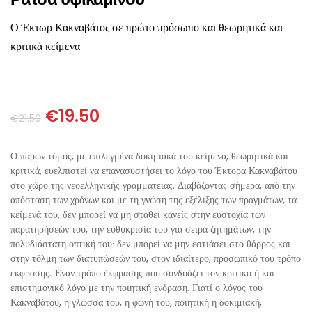
ΘΕΤΙΚΈΣ ΕΠΙΣΤΉΜΕΣ
Ο Έκτωρ Κακναβάτος σε πρώτο πρόσωπο και θεωρητικά και
ΤΈΧΝΕΣ
κριτικά κείμενα
ΚΌΜΙΚ ΚΑΙ GRAPHIC NOVEL
€
19.50
ΨΥΧΟΛΟΓΊΑ
€
21.50
ΔΙΆΦΟΡΑ
Ο παρών τόμος, με επιλεγμένα δοκιμιακά του κείμενα, θεωρητικά και
κριτικά, ευελπιστεί να επανασυστήσει το λόγο του Έκτορα Κακναβάτου
στο χώρο της νεοελληνικής γραμματείας. Διαβάζοντας σήμερα, από την
απόσταση των χρόνων και με τη γνώση της εξέλιξης των πραγμάτων, τα
κείμενά του, δεν μπορεί να μη σταθεί κανείς στην ευστοχία των
παρατηρήσεών του, την ευθυκρισία του για σειρά ζητημάτων, την
πολυδιάστατη οπτική του· δεν μπορεί να μην εστιάσει στο θάρρος και
στην τόλμη των διατυπώσεών του, στον ιδιαίτερο, προσωπικό του τρόπο
έκφρασης. Έναν τρόπο έκφρασης που συνδυάζει τον κριτικό ή και
επιστημονικό λόγο με την ποιητική ενόραση. Γιατί ο λόγος του
Κακναβάτου, η γλώσσα του, η φωνή του, ποιητική ή δοκιμιακή,