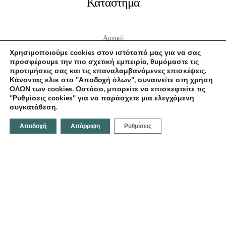
Κατάστημα
Αρχική
Σχετικά με εμάς
Χρησιμοποιούμε cookies στον ιστότοπό μας για να σας
προσφέρουμε την πιο σχετική εμπειρία, θυμόμαστε τις
Επικοινωνία
προτιμήσεις σας και τις επαναλαμβανόμενες επισκέψεις.
Κάνοντας κλικ στο "Αποδοχή όλων", συναινείτε στη χρήση
ΟΛΩΝ των cookies. Ωστόσο, μπορείτε να επισκεφτείτε τις
"Ρυθμίσεις cookies" για να παράσχετε μια ελεγχόμενη
συγκατάθεση.
Επικοινωνήστε μαζί μας
Αποδοχή
Απόρριψη
Ρυθμίσεις
Κοραή 21, Ηράκλειο 712 02,Ελλάδα
Email:
info@fotodentro.gr
Τηλέφωνο:
+30 281 034 1158