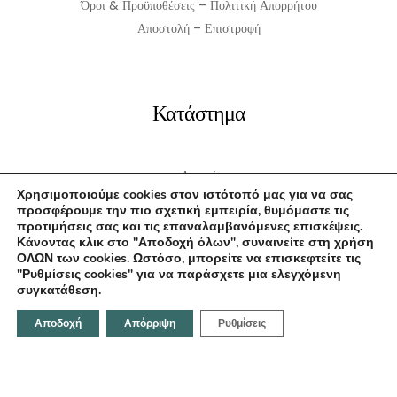
Όροι & Προϋποθέσεις – Πολιτική Απορρήτου
Αποστολή – Επιστροφή
Κατάστημα
Αρχική
Χρησιμοποιούμε cookies στον ιστότοπό μας για να σας
Σχετικά με εμάς
προσφέρουμε την πιο σχετική εμπειρία, θυμόμαστε τις
Επικοινωνία
προτιμήσεις σας και τις επαναλαμβανόμενες επισκέψεις.
Κάνοντας κλικ στο "Αποδοχή όλων", συναινείτε στη χρήση
ΟΛΩΝ των cookies. Ωστόσο, μπορείτε να επισκεφτείτε τις
"Ρυθμίσεις cookies" για να παράσχετε μια ελεγχόμενη
συγκατάθεση.
Επικοινωνήστε μαζί μας
Αποδοχή
Απόρριψη
Ρυθμίσεις
Κοραή 21, Ηράκλειο 712 02,Ελλάδα
Email:
info@fotodentro.gr