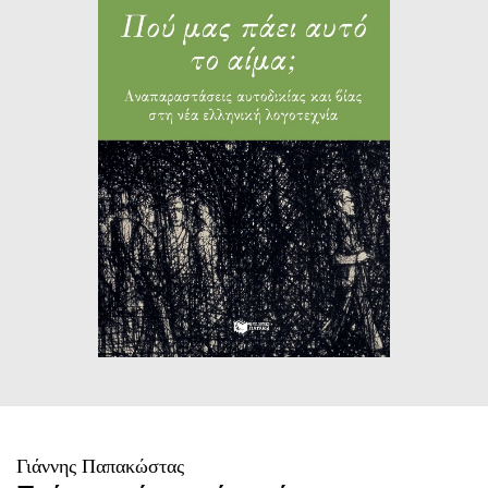
ΙΣΤΟΡΙΚΌ ΜΥΘΙΣΤΌΡΗΜΑ
ΚΙΝΈΖΙΚΗ
ΛΟΓΟΤΕΧΝΊΑ ΤΟΥ ΦΑΝΤΑΣΤΙΚΟΎ
ΙΑΠΩΝΙΚΉ
ΙΣΤΟΡΊΑ
ΓΑΛΛΙΚΉ-ΓΑ
ΠΑΙΔΙΚΌ ΒΙΒΛΊΟ
ΒΑΛΚΑΝΙΚΉ
ΦΙΛΟΣΟΦΊΑ
ΆΛΛΕΣ
ΚΡΗΤΙΚΑ
ΔΟΚΊΜΙΟ
ΓΛΏΣΣΑ
Γιάννης Παπακώστας