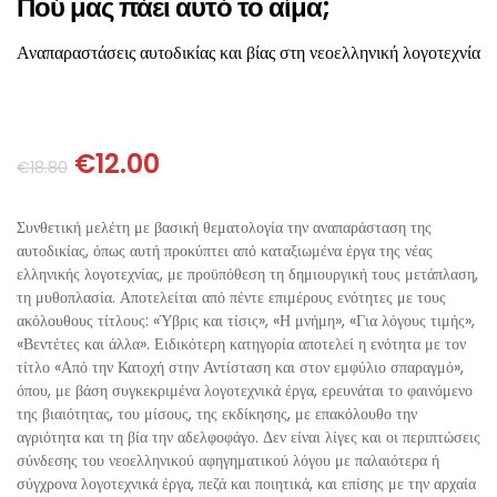
Πού μας πάει αυτό το αίμα;
ΘΕΤΙΚΈΣ ΕΠΙΣΤΉΜΕΣ
Αναπαραστάσεις αυτοδικίας και βίας στη νεοελληνική λογοτεχνία
ΤΈΧΝΕΣ
ΚΌΜΙΚ ΚΑΙ GRAPHIC NOVEL
€
12.00
€
18.80
ΨΥΧΟΛΟΓΊΑ
Συνθετική μελέτη με βασική θεματολογία την αναπαράσταση της
ΔΙΆΦΟΡΑ
αυτοδικίας, όπως αυτή προκύπτει από καταξιωμένα έργα της νέας
ελληνικής λογοτεχνίας, με προϋπόθεση τη δημιουργική τους μετάπλαση,
τη μυθοπλασία. Αποτελείται από πέντε επιμέρους ενότητες με τους
ακόλουθους τίτλους: «Ύβρις και τίσις», «Η μνήμη», «Για λόγους τιμής»,
«Βεντέτες και άλλα». Ειδικότερη κατηγορία αποτελεί η ενότητα με τον
τίτλο «Από την Κατοχή στην Αντίσταση και στον εμφύλιο σπαραγμό»,
όπου, με βάση συγκεκριμένα λογοτεχνικά έργα, ερευνάται το φαινόμενο
της βιαιότητας, του μίσους, της εκδίκησης, με επακόλουθο την
αγριότητα και τη βία την αδελφοφάγο. Δεν είναι λίγες και οι περιπτώσεις
σύνδεσης του νεοελληνικού αφηγηματικού λόγου με παλαιότερα ή
σύγχρονα λογοτεχνικά έργα, πεζά και ποιητικά, και επίσης με την αρχαία