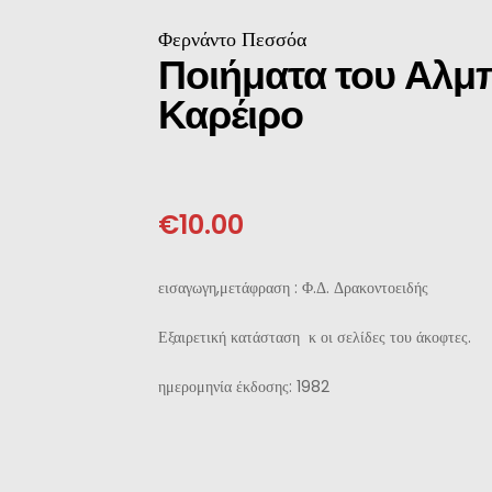
ΝΈΖΙΚΗ
Φερνάντο Πεσσόα
Ποιήματα του Αλμ
ΠΩΝΙΚΉ
Καρέιρο
ΛΛΙΚΉ-ΓΑΛΛΌΦΩΝΗ
ΛΚΑΝΙΚΉ
€
10.00
ΛΕΣ
εισαγωγη,μετάφραση : Φ.Δ. Δρακοντοειδής
Εξαιρετική κατάσταση κ οι σελίδες του άκοφτες.
ημερομηνία έκδοσης: 1982