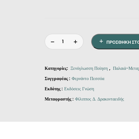
ΠΡΟΣΘΉΚΗ ΣΤ
Κατηγορίες:
Ξενόγλωσση Ποίηση
,
Παλαιά-Μεταχ
Συγγραφέας :
Φερνάντο Πεσσόα
Εκδότης :
Εκδόσεις Γνώση
Μεταφραστής :
Φίλιππος Δ. Δρακονταειδής
Ποιήματα
του
Αλμπέρτο
Καρέιρο
ποσότητα