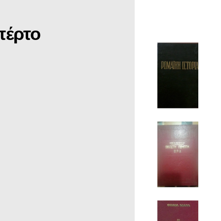
πέρτο