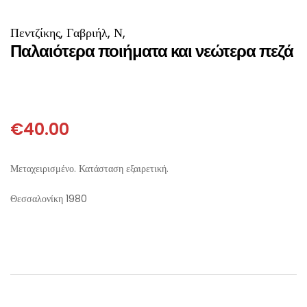
ΙΣΤΟΡΙΚΌ ΜΥΘΙΣΤΌΡΗΜΑ
ΚΙΝΈΖΙΚΗ
Πεντζίκης, Γαβριήλ, Ν,
ΛΟΓΟΤΕΧΝΊΑ ΤΟΥ ΦΑΝΤΑΣΤΙΚΟΎ
ΙΑΠΩΝΙΚΉ
Παλαιότερα ποιήματα και νεώτερα πεζά
ΙΣΤΟΡΊΑ
ΓΑΛΛΙΚΉ-ΓΑ
ΠΑΙΔΙΚΌ ΒΙΒΛΊΟ
ΒΑΛΚΑΝΙΚΉ
€
40.00
ΦΙΛΟΣΟΦΊΑ
ΆΛΛΕΣ
Μεταχειρισμένο. Κατάσταση εξαιρετική.
ΚΡΗΤΙΚΑ
Θεσσαλονίκη 1980
ΔΟΚΊΜΙΟ
ΓΛΏΣΣΑ