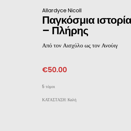
ΝΈΖΙΚΗ
Allardyce Nicoll
Παγκόσμια ιστορία
ΠΩΝΙΚΉ
– Πλήρης
ΛΛΙΚΉ-ΓΑΛΛΌΦΩΝΗ
Από τον Αισχύλο ως τον Ανούιγ
ΛΚΑΝΙΚΉ
ΛΕΣ
€
50.00
5 τόμοι
ΚΑΤΑΣΤΑΣΗ: Καλή