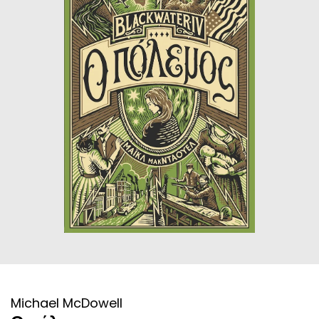
ΙΣΤΟΡΙΚΌ ΜΥΘΙΣΤΌΡΗΜΑ
ΚΙΝΈΖΙΚΗ
ΛΟΓΟΤΕΧΝΊΑ ΤΟΥ ΦΑΝΤΑΣΤΙΚΟΎ
ΙΑΠΩΝΙΚΉ
ΙΣΤΟΡΊΑ
ΓΑΛΛΙΚΉ-ΓΑ
ΠΑΙΔΙΚΌ ΒΙΒΛΊΟ
ΒΑΛΚΑΝΙΚΉ
ΦΙΛΟΣΟΦΊΑ
ΆΛΛΕΣ
ΚΡΗΤΙΚΑ
ΔΟΚΊΜΙΟ
ΓΛΏΣΣΑ
Michael McDowell