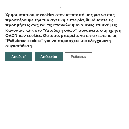
Αρχική
Χρησιμοποιούμε cookies στον ιστότοπό μας για να σας
Σχετικά με εμάς
προσφέρουμε την πιο σχετική εμπειρία, θυμόμαστε τις
Επικοινωνία
προτιμήσεις σας και τις επαναλαμβανόμενες επισκέψεις.
Κάνοντας κλικ στο "Αποδοχή όλων", συναινείτε στη χρήση
ΟΛΩΝ των cookies. Ωστόσο, μπορείτε να επισκεφτείτε τις
"Ρυθμίσεις cookies" για να παράσχετε μια ελεγχόμενη
συγκατάθεση.
Επικοινωνήστε μαζί μας
Αποδοχή
Απόρριψη
Ρυθμίσεις
Κοραή 21, Ηράκλειο 712 02,Ελλάδα
Email:
info@fotodentro.gr
Τηλέφωνο:
+30 281 034 1158