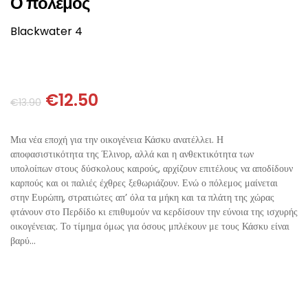
Ο πόλεμος
ΘΕΤΙΚΈΣ ΕΠΙΣΤΉΜΕΣ
Blackwater 4
ΤΈΧΝΕΣ
ΚΌΜΙΚ ΚΑΙ GRAPHIC NOVEL
€
12.50
€
13.90
ΨΥΧΟΛΟΓΊΑ
Μια νέα εποχή για την οικογένεια Κάσκυ ανατέλλει. Η
ΔΙΆΦΟΡΑ
αποφασιστικότητα της Έλινορ, αλλά και η ανθεκτικότητα των
υπολοίπων στους δύσκολους καιρούς, αρχίζουν επιτέλους να αποδίδουν
καρπούς και οι παλιές έχθρες ξεθωριάζουν. Ενώ ο πόλεμος μαίνεται
στην Ευρώπη, στρατιώτες απ’ όλα τα μήκη και τα πλάτη της χώρας
φτάνουν στο Περδίδο κι επιθυμούν να κερδίσουν την εύνοια της ισχυρής
οικογένειας. Το τίμημα όμως για όσους μπλέκουν με τους Κάσκυ είναι
βαρύ…