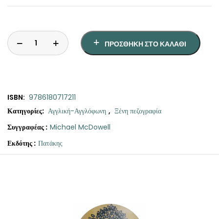
ΠΡΟΣΘΉΚΗ ΣΤΟ ΚΑΛΆΘΙ
ISBN:
9786180717211
Κατηγορίες:
Αγγλική-Αγγλόφωνη
,
Ξένη πεζογραφία
Συγγραφέας :
Michael McDowell
Εκδότης :
Πατάκης
Original
Η
Ο
price
τρέχουσα
πόλεμος
was:
τιμή
ποσότητα
€13.90.
είναι:
€12.50.