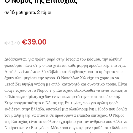
Ο Νόμος Της Επιτυχίας
ΘΕΤΙΚΈΣ ΕΠΙΣΤΉΜΕΣ
σε 16 μαθήματα. 2 τόμοι
ΤΈΧΝΕΣ
ΚΌΜΙΚ ΚΑΙ GRAPHIC NOVEL
€
39.00
€
43.40
ΨΥΧΟΛΟΓΊΑ
Διδάσκοντας, για πρώτη φορά στην Ιστορία του κόσμου, την αληθινή
φιλοσοφία πάνω στην οποία χτίζεται κάθε μορφή προσωπικής επιτυχίας.
ΔΙΆΦΟΡΑ
Αυτό δεν είναι ένα απλό «βιβλίο αυτοβοήθειας» από τα αμέτρητα που
έχουν πλημμυρίσει την αγορά. Ο Ναπολέων Χιλ είχε το χάρισμα να
μεταδίδει υψηλή γνώση με απλό, κατανοητό και συνοπτικό τρόπο. Είναι
άραγε τυχαίο ότι ο Νόμος της Επιτυχίας εξακολουθεί να είναι ευπώλητο
βιβλίο παγκοσμίως, σχεδόν έναν αιώνα μετά την πρώτη του έκδοση;
Στην πραγματικότητα ο Νόμος της Επιτυχίας, που για πρώτη φορά
εκδίδεται στην Ελλάδα, αποτελεί μια ολοκληρωμένη μέθοδο που βοηθά
τον μαθητή της να φτάσει σε πρωτόφαντα επίπεδα επιτυχίας. Ο Νόμος
της Επιτυχίας είναι το απόλυτο εγχειρίδιο για τον άνθρωπο που θέλει να
Νικήσει και να Ευτυχήσει. Μέσα από συγκεκριμένα μαθήματα διδάσκει