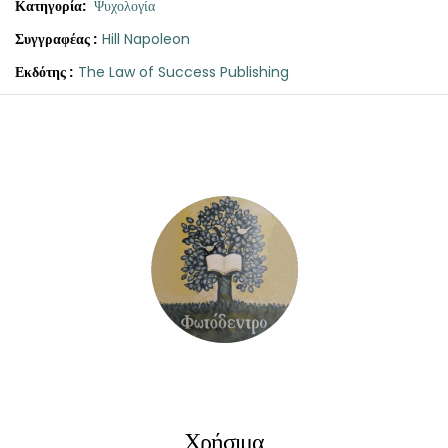
Κατηγορία:
Ψυχολογία
Συγγραφέας :
Hill Napoleon
Εκδότης :
The Law of Success Publishing
Original
Η
Ο
price
τρέχουσα
Νόμος
was:
τιμή
Της
Επιτυχίας
€43.40.
είναι:
ποσότητα
€39.00.
Χρήσιμα