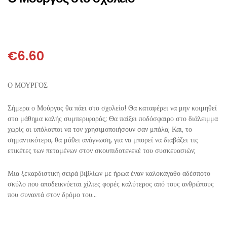
ΘΕΤΙΚΈΣ ΕΠΙΣΤΉΜΕΣ
ΤΈΧΝΕΣ
€
6.60
ΚΌΜΙΚ ΚΑΙ GRAPHIC NOVEL
Ο ΜΟΥΡΓΟΣ
ΨΥΧΟΛΟΓΊΑ
Σήμερα ο Μούργος θα πάει στο σχολείο! Θα καταφέρει να μην κοιμηθεί
ΔΙΆΦΟΡΑ
στο μάθημα καλής συμπεριφοράς; Θα παίξει ποδόσφαιρο στο διάλειμμα
χωρίς οι υπόλοιποι να τον χρησιμοποιήσουν σαν μπάλα; Και, το
σημαντικότερο, θα μάθει ανάγνωση, για να μπορεί να διαβάζει τις
ετικέτες των πεταμένων στον σκουπιδοτενεκέ του συσκευασιών;
Μια ξεκαρδιστική σειρά βιβλίων με ήρωα έναν καλοκάγαθο αδέσποτο
σκύλο που αποδεικνύεται χίλιες φορές καλύτερος από τους ανθρώπους
που συναντά στον δρόμο του…