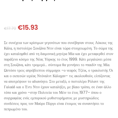
ΘΕΤΙΚΈΣ ΕΠΙΣΤΉΜΕΣ
ΤΈΧΝΕΣ
€
15.93
€
17.70
ΚΌΜΙΚ ΚΑΙ GRAPHIC NOVEL
Σε συνέχεια των κρίσιμων γεγονότων που συνέβησαν στους Λύκους της
ΨΥΧΟΛΟΓΊΑ
Κάλα, η πιστολέρο Σουζάνα Ντιν είναι τώρα στοιχειωμένη. Το σώμα της
έχει καταληφθεί από τη δαιμονική μητέρα Μία και έχει μεταφερθεί στον
ΔΙΆΦΟΡΑ
παράξενο κόσμο της Νέας Υόρκης το έτος 1999. Κάτι μεγαλώνει μέσα
στη Σουζάνα, κάτι τρομερό… σύντομα θα γεννήσει το «παιδί» της Μία.
Ωστόσο τρεις απρόβλεπτοι σύμμαχοι –ο νεαρός Τζέικ, ο τραυλιστής Όι
και ο εκπεσών ιερέας Ντόναλντ Κάλαχαν– τις ακολουθούν, ελπίζοντας
να αποτρέψουν το αδιανόητο. Στο μεταξύ, ο πιστολέρο Ρόλαντ της
Γαλαάδ και ο Έντι Ντιν έχουν καταλήξει, με βίαιο τρόπο, σε έναν άλλο
τόπο και χρόνο –στην Πολιτεία του Μέιν το έτος 1977– όπου ο
συγγραφέας ενός εμπορικού μυθιστορήματος με μυστηριώδεις
συνδέσεις προς τον Μαύρο Πύργο είναι έτοιμος να συναντήσει το
πεπρωμένο του.