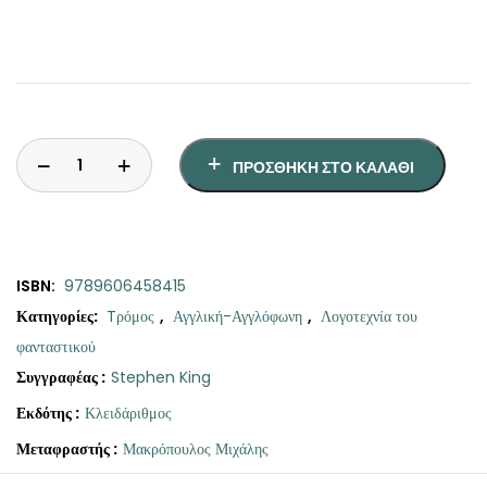
ΠΡΟΣΘΉΚΗ ΣΤΟ ΚΑΛΆΘΙ
ISBN:
9789606458415
Κατηγορίες:
Tρόμος
,
Αγγλική-Αγγλόφωνη
,
Λογοτεχνία του
φανταστικού
Συγγραφέας :
Stephen King
Εκδότης :
Κλειδάριθμος
Μεταφραστής :
Μακρόπουλος Μιχάλης
Original
Η
Ο