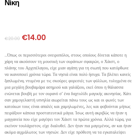
Νίκη
ΘΕΤΙΚΈΣ ΕΠΙΣΤΉΜΕΣ
ΤΈΧΝΕΣ
ΚΌΜΙΚ ΚΑΙ GRAPHIC NOVEL
€
14.00
€
20.00
ΨΥΧΟΛΟΓΊΑ
…Όπως οι περισσότεροι ονειροπόλοι, στους οποίους δίνεται κάποτε η
χάρη να ακούσουν τη μουσική των ουράνιων σφαιρών, ο Χάιστ, ο
πλάνης του Αρχιπέλαγου, είχε μιαν αγάπη για τη σιωπή που κατόρθωνε
ΔΙΆΦΟΡΑ
να ικανοποιεί χρόνια τώρα. Τα νησιά είναι πολύ ήσυχα. Τα βλέπει κανείς
ξαπλωμένα, ντυμένα με τις σκούρες φορεσιές των φύλλων, τυλιγμένα σε
μια μεγάλη βουβαμάρα ασημιού και γαλάζιου, εκεί όπου η θάλασσα
ενώνεται βουβή με τον ουρανό σ’ ένα δαχτυλίδι μαγικής ακινησίας. Κάτι
σαν χαμογελαστή υπνηλία αιωρείται πάνω τους ως και οι φωνές των
κατοίκων τους είναι απαλές και χαμηλωμένες, λες και φοβούνται μήπως
πειράξουν κάποια προστατευτικά μάγια. Ίσως αυτή ακριβώς να ήταν η
μαγγανεία που είχε μαγέψει τον Χάιστ τα πρώτα χρόνια. Αλλά τώρα, για
εκείνον τουλάχιστον, είχε διαλυθεί. Δεν ήταν πια μαγεμένος, αν και ήταν
ακόμα αιχμάλωτος των νησιών. Δεν είχε πρόθεση να τα εγκαταλείψει