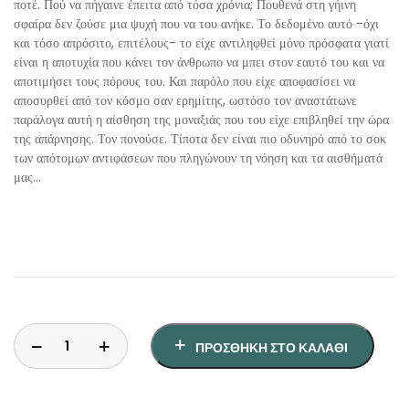
ποτέ. Πού να πήγαινε έπειτα από τόσα χρόνια; Πουθενά στη γήινη
σφαίρα δεν ζούσε μια ψυχή που να του ανήκε. Το δεδομένο αυτό -όχι
και τόσο απρόσιτο, επιτέλους- το είχε αντιληφθεί μόνο πρόσφατα γιατί
είναι η αποτυχία που κάνει τον άνθρωπο να μπει στον εαυτό του και να
αποτιμήσει τους πόρους του. Και παρόλο που είχε αποφασίσει να
αποσυρθεί από τον κόσμο σαν ερημίτης, ωστόσο τον αναστάτωνε
παράλογα αυτή η αίσθηση της μοναξιάς που του είχε επιβληθεί την ώρα
της απάρνησης. Τον πονούσε. Τίποτα δεν είναι πιο οδυνηρό από το σοκ
των απότομων αντιφάσεων που πληγώνουν τη νόηση και τα αισθήματά
μας…
ΠΡΟΣΘΉΚΗ ΣΤΟ ΚΑΛΆΘΙ