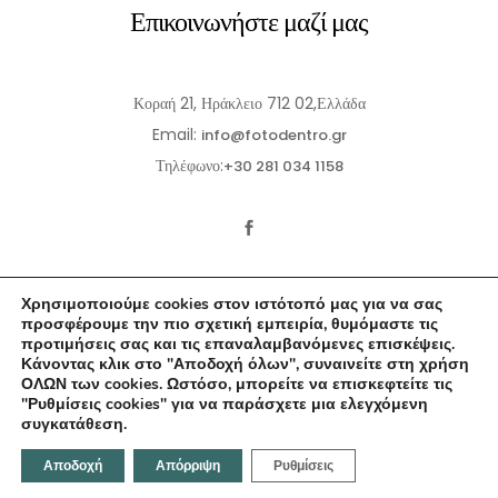
Επικοινωνήστε μαζί μας
Κοραή 21, Ηράκλειο 712 02,Ελλάδα
Email:
info@fotodentro.gr
Τηλέφωνο:
+30 281 034 1158
Χρησιμοποιούμε cookies στον ιστότοπό μας για να σας
προσφέρουμε την πιο σχετική εμπειρία, θυμόμαστε τις
προτιμήσεις σας και τις επαναλαμβανόμενες επισκέψεις.
Κάνοντας κλικ στο "Αποδοχή όλων", συναινείτε στη χρήση
© 2021-2026 Fotodentro. All Rights Reserved
ΟΛΩΝ των cookies. Ωστόσο, μπορείτε να επισκεφτείτε τις
"Ρυθμίσεις cookies" για να παράσχετε μια ελεγχόμενη
Created by
iWorx
συγκατάθεση.
Αποδοχή
Απόρριψη
Ρυθμίσεις