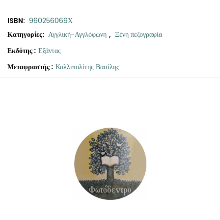
ISBN:
960256069Χ
Κατηγορίες:
Αγγλική-Αγγλόφωνη
,
Ξένη πεζογραφία
Εκδότης :
Εξάντας
Μεταφραστής :
Καλλιπολίτης Βασίλης
Original
Η
Νίκη
price
τρέχουσα
ποσότητα
was:
τιμή
€20.00.
είναι:
€14.00.