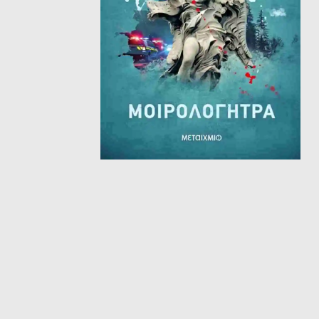
ΘΕΤΙΚΈΣ ΕΠΙΣΤΉΜΕΣ
ΤΈΧΝΕΣ
ΚΌΜΙΚ ΚΑΙ GRAPHIC NOVEL
ΨΥΧΟΛΟΓΊΑ
ΔΙΆΦΟΡΑ