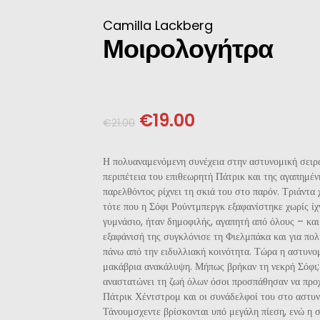
ΝΈΖΙΚΗ
Camilla Lackberg
Μοιρολογήτρα
ΠΩΝΙΚΉ
ΛΛΙΚΉ-ΓΑΛΛΌΦΩΝΗ
€
19.00
€
21.00
ΛΚΑΝΙΚΉ
Η πολυαναμενόμενη συνέχεια στην αστυνομική σειρ
ΛΕΣ
περιπέτεια του επιθεωρητή Πάτρικ και της αγαπημέν
παρελθόντος ρίχνει τη σκιά του στο παρόν. Τριάντα 
τότε που η Σόφι Ρούντμπεργκ εξαφανίστηκε χωρίς ίχν
γυμνάσιο, ήταν δημοφιλής, αγαπητή από όλους – και
εξαφάνισή της συγκλόνισε τη Φιελμπάκα και για πο
πάνω από την ειδυλλιακή κοινότητα. Τώρα η αστυνομ
μακάβρια ανακάλυψη. Μήπως βρήκαν τη νεκρή Σόφι;
αναστατώνει τη ζωή όλων όσοι προσπάθησαν να προ
Πάτρικ Χέντστρομ και οι συνάδελφοί του στο αστυ
Τάνουμσχεντε βρίσκονται υπό μεγάλη πίεση, ενώ η