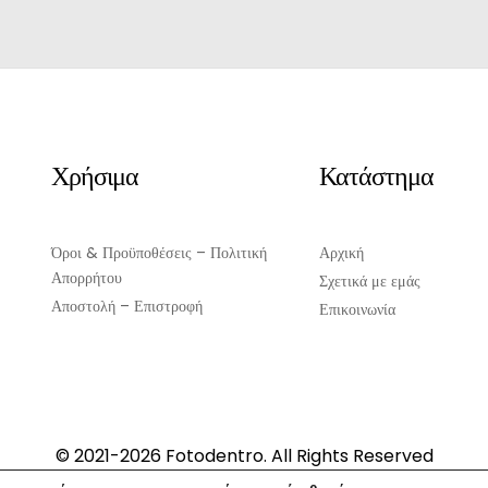
Original
Η
Μοιρολογήτρα
price
τρέχουσα
ποσότητα
was:
τιμή
€21.00.
είναι:
€19.00.
Χρήσιμα
Κατάστημα
Όροι & Προϋποθέσεις – Πολιτική
Αρχική
Απορρήτου
Σχετικά με εμάς
Αποστολή – Επιστροφή
Επικοινωνία
© 2021-2026 Fotodentro. All Rights Reserved
Created by
iWorx