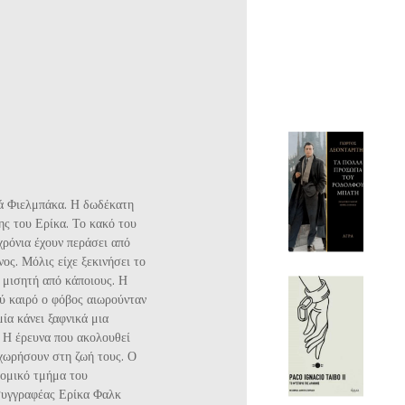
ά Φιελμπάκα. Η δωδέκατη
ης του Ερίκα. Το κακό του
χρόνια έχουν περάσει από
ος. Μόλις είχε ξεκινήσει το
 μισητή από κάποιους. Η
λύ καιρό ο φόβος αιωρούνταν
ία κάνει ξαφνικά μια
 Η έρευνα που ακολουθεί
χωρήσουν στη ζωή τους. Ο
νομικό τμήμα του
 συγγραφέας Ερίκα Φαλκ