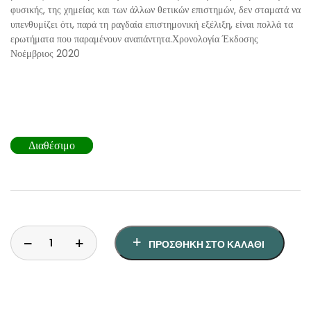
ΘΕΤΙΚΈΣ ΕΠΙΣΤΉΜΕΣ
φυσικής, της χημείας και των άλλων θετικών επιστημών, δεν σταματά να
υπενθυμίζει ότι, παρά τη ραγδαία επιστημονική εξέλιξη, είναι πολλά τα
ερωτήματα που παραμένουν αναπάντητα.Χρονολογία Έκδοσης
ΤΈΧΝΕΣ
Νοέμβριος 2020
ΚΌΜΙΚ ΚΑΙ GRAPHIC NOVEL
ΨΥΧΟΛΟΓΊΑ
Διαθέσιμο
ΔΙΆΦΟΡΑ
ΠΡΟΣΘΉΚΗ ΣΤΟ ΚΑΛΆΘΙ