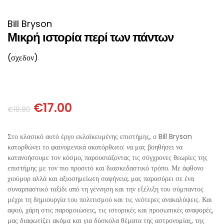
ΙΣΤΟΡΙΚΌ ΜΥΘΙΣΤΌΡΗΜΑ
ΚΙΝΈΖΙΚΗ
Bill Bryson
ΛΟΓΟΤΕΧΝΊΑ ΤΟΥ ΦΑΝΤΑΣΤΙΚΟΎ
ΙΑΠΩΝΙΚΉ
Μικρή ιστορία περί των πάντων
(σχεδον)
ΙΣΤΟΡΊΑ
ΓΑΛΛΙΚΉ-ΓΑ
ΠΑΙΔΙΚΌ ΒΙΒΛΊΟ
ΒΑΛΚΑΝΙΚΉ
€
17.00
€
18.80
ΦΙΛΟΣΟΦΊΑ
ΆΛΛΕΣ
Στο κλασικό αυτό έργο εκλαϊκευμένης επιστήμης, ο Bill Bryson
ΚΡΗΤΙΚΑ
κατορθώνει το φαινομενικά ακατόρθωτο: να μας βοηθήσει να
κατανοήσουμε τον κόσμο, παρουσιάζοντας τις σύγχρονες θεωρίες της
επιστήμης με τον πιο προσιτό και διασκεδαστικό τρόπο. Με άφθονο
ΔΟΚΊΜΙΟ
χιούμορ αλλά και αξιοσημείωτη σαφήνεια, μας παρασύρει σε ένα
συναρπαστικό ταξίδι από τη γέννηση και την εξέλιξη του σύμπαντος
ΓΛΏΣΣΑ
μέχρι τη δημιουργία του πολιτισμού και τις νεότερες ανακαλύψεις. Και
αφού, χάρη στις παρομοιώσεις, τις ιστορικές και προσωπικές αναφορές,
μας διαφωτίζει ακόμα και για δύσκολα θέματα της αστρονομίας, της