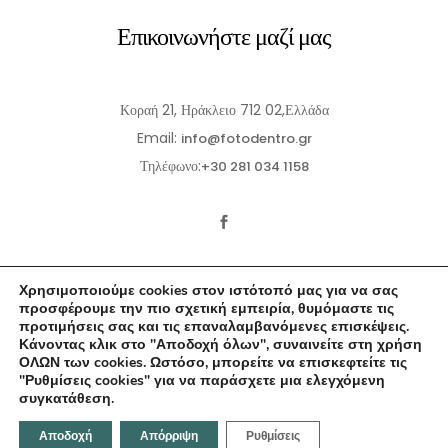
Επικοινωνήστε μαζί μας
Κοραή 21, Ηράκλειο 712 02,Ελλάδα
Email:
info@fotodentro.gr
Τηλέφωνο:
+30 281 034 1158
Χρησιμοποιούμε cookies στον ιστότοπό μας για να σας
προσφέρουμε την πιο σχετική εμπειρία, θυμόμαστε τις
προτιμήσεις σας και τις επαναλαμβανόμενες επισκέψεις.
Κάνοντας κλικ στο "Αποδοχή όλων", συναινείτε στη χρήση
© 2021-2026 Fotodentro. All Rights Reserved
ΟΛΩΝ των cookies. Ωστόσο, μπορείτε να επισκεφτείτε τις
"Ρυθμίσεις cookies" για να παράσχετε μια ελεγχόμενη
Created by
iWorx
συγκατάθεση.
Αποδοχή
Απόρριψη
Ρυθμίσεις