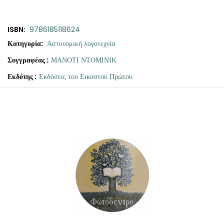
ISBN:
9786185118624
Κατηγορία:
Αστυνομική λογοτεχνία
Συγγραφέας :
ΜΑΝΟΤΙ ΝΤΟΜΙΝΙΚ
Εκδότης :
Εκδόσεις του Εικοστού Πρώτου
Original
Η
price
τρέχουσα
was:
τιμή
€18.00.
είναι:
€16.20.