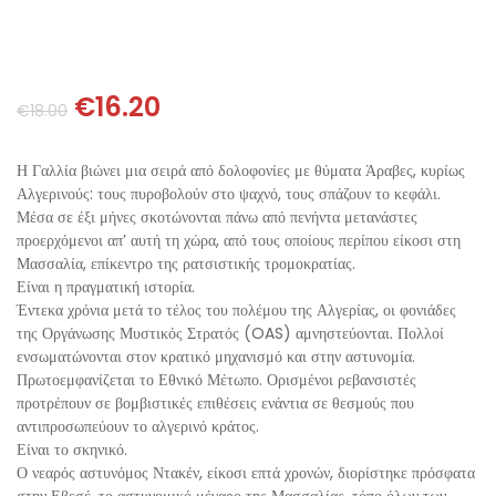
ΘΕΤΙΚΈΣ ΕΠΙΣΤΉΜΕΣ
ΤΈΧΝΕΣ
€
16.20
€
18.00
ΚΌΜΙΚ ΚΑΙ GRAPHIC NOVEL
Η Γαλλία βιώνει μια σειρά από δολοφονίες με θύματα Άραβες, κυρίως
ΨΥΧΟΛΟΓΊΑ
Αλγερινούς: τους πυροβολούν στο ψαχνό, τους σπάζουν το κεφάλι.
Μέσα σε έξι μήνες σκοτώνονται πάνω από πενήντα μετανάστες
προερχόμενοι απ’ αυτή τη χώρα, από τους οποίους περίπου είκοσι στη
ΔΙΆΦΟΡΑ
Μασσαλία, επίκεντρο της ρατσιστικής τρομοκρατίας.
Είναι η πραγματική ιστορία.
Έντεκα χρόνια μετά το τέλος του πολέμου της Αλγερίας, οι φονιάδες
της Οργάνωσης Μυστικός Στρατός (OAS) αμνηστεύονται. Πολλοί
ενσωματώνονται στον κρατικό μηχανισμό και στην αστυνομία.
Πρωτοεμφανίζεται το Εθνικό Μέτωπο. Ορισμένοι ρεβανσιστές
προτρέπουν σε βομβιστικές επιθέσεις ενάντια σε θεσμούς που
αντιπροσωπεύουν το αλγερινό κράτος.
Είναι το σκηνικό.
Ο νεαρός αστυνόμος Ντακέν, είκοσι επτά χρονών, διορίστηκε πρόσφατα