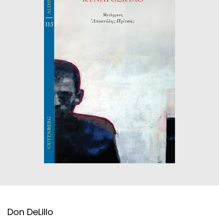
ΙΣΤΟΡΙΚΌ ΜΥΘΙΣΤΌΡΗΜΑ
ΚΙΝΈΖΙΚΗ
ΛΟΓΟΤΕΧΝΊΑ ΤΟΥ ΦΑΝΤΑΣΤΙΚΟΎ
ΙΑΠΩΝΙΚΉ
ΙΣΤΟΡΊΑ
ΓΑΛΛΙΚΉ-ΓΑ
ΠΑΙΔΙΚΌ ΒΙΒΛΊΟ
ΒΑΛΚΑΝΙΚΉ
ΦΙΛΟΣΟΦΊΑ
ΆΛΛΕΣ
ΚΡΗΤΙΚΑ
ΔΟΚΊΜΙΟ
ΓΛΏΣΣΑ
Don DeLillo