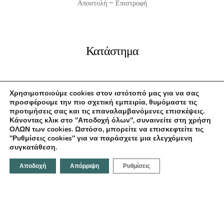
Αποστολή – Επιστροφή
Κατάστημα
Αρχική
Χρησιμοποιούμε cookies στον ιστότοπό μας για να σας
Σχετικά με εμάς
προσφέρουμε την πιο σχετική εμπειρία, θυμόμαστε τις
προτιμήσεις σας και τις επαναλαμβανόμενες επισκέψεις.
Επικοινωνία
Κάνοντας κλικ στο "Αποδοχή όλων", συναινείτε στη χρήση
ΟΛΩΝ των cookies. Ωστόσο, μπορείτε να επισκεφτείτε τις
"Ρυθμίσεις cookies" για να παράσχετε μια ελεγχόμενη
συγκατάθεση.
Επικοινωνήστε μαζί μας
Αποδοχή
Απόρριψη
Ρυθμίσεις
Κοραή 21, Ηράκλειο 712 02,Ελλάδα
Email:
info@fotodentro.gr