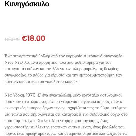
ΘΕΤΙΚΈΣ ΕΠΙΣΤΉΜΕΣ
Κυνηγόσκυλο
ΤΈΧΝΕΣ
ΚΌΜΙΚ ΚΑΙ GRAPHIC NOVEL
€
18.00
€
20.00
ΨΥΧΟΛΟΓΊΑ
Ένα συναρπαστικό θρίλερ από τον κορυφαίο Αμερικανό συγγραφέα
Ντον Ντελίλο. Ένα προφητικό πολιτικό μυθιστόρημα για τον
ΔΙΆΦΟΡΑ
καταιγισμό εικόνων και ανεξέλεγκτων πληροφοριών, τις θεωρίες
συνωμοσίας, το πάθος για εξουσία και την εμπορευματοποίηση των
πάντων, ακόμα και του «απόλυτου κακού».
Νέα Υόρκη, 1970: Σ’ ένα εγκαταλελειμμένο εργοτάξιο αστυνομικοί
βρίσκουν το πτώμα ενός άνδρα ντυμένου με γυναικεία ρούχα. Ένας
εκκεντρικός έμπορος έργων τέχνης ισχυρίζεται πως το θύμα μετέφερε
μία ταινία που φημολογείται ότι καταγράφει ένα σεξουαλικό όργιο στο
ποιο συμμετείχε ο Χίτλερ. Μια νεαρή δημοσιογράφος, ένας
γερουσιαστής-συλλέκτης ερωτικών αντικειμένων, ένας βασιλιάς του
πορνό, ένας πρώην πράκτορας και βετεράνοι στρατιωτικοί αρχίζουν να