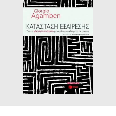
ΙΣΤΟΡΙΚΌ ΜΥΘΙΣΤΌΡΗΜΑ
ΚΙΝΈΖΙΚΗ
ΛΟΓΟΤΕΧΝΊΑ ΤΟΥ ΦΑΝΤΑΣΤΙΚΟΎ
ΙΑΠΩΝΙΚΉ
ΙΣΤΟΡΊΑ
ΓΑΛΛΙΚΉ-ΓΑ
ΠΑΙΔΙΚΌ ΒΙΒΛΊΟ
ΒΑΛΚΑΝΙΚΉ
ΦΙΛΟΣΟΦΊΑ
ΆΛΛΕΣ
ΚΡΗΤΙΚΑ
ΔΟΚΊΜΙΟ
ΓΛΏΣΣΑ