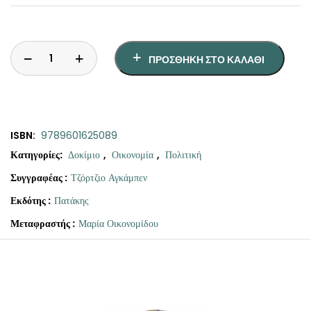
ΠΡΟΣΘΉΚΗ ΣΤΟ ΚΑΛΆΘΙ
ISBN:
9789601625089
Κατηγορίες:
Δοκίμιο
,
Οικονομία
,
Πολιτική
Συγγραφέας :
Τζόρτζιο Αγκάμπεν
Εκδότης :
Πατάκης
Μεταφραστής :
Μαρία Οικονομίδου
Original
Η
Κατάσταση
price
τρέχουσα
εξαίρεσης
was:
τιμή
ποσότητα
€12.70.
είναι: