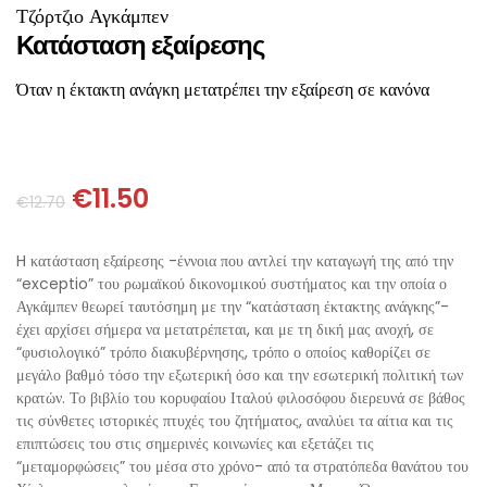
ΘΕΤΙΚΈΣ ΕΠΙΣΤΉΜΕΣ
Τζόρτζιο Αγκάμπεν
Κατάσταση εξαίρεσης
ΤΈΧΝΕΣ
Όταν η έκτακτη ανάγκη μετατρέπει την εξαίρεση σε κανόνα
ΚΌΜΙΚ ΚΑΙ GRAPHIC NOVEL
ΨΥΧΟΛΟΓΊΑ
€
11.50
€
12.70
ΔΙΆΦΟΡΑ
H κατάσταση εξαίρεσης -έννοια που αντλεί την καταγωγή της από την
“exceptio” του ρωμαϊκού δικονομικού συστήματος και την οποία ο
Αγκάμπεν θεωρεί ταυτόσημη με την “κατάσταση έκτακτης ανάγκης”-
έχει αρχίσει σήμερα να μετατρέπεται, και με τη δική μας ανοχή, σε
“φυσιολογικό” τρόπο διακυβέρνησης, τρόπο ο οποίος καθορίζει σε
μεγάλο βαθμό τόσο την εξωτερική όσο και την εσωτερική πολιτική των
κρατών. Το βιβλίο του κορυφαίου Ιταλού φιλοσόφου διερευνά σε βάθος
τις σύνθετες ιστορικές πτυχές του ζητήματος, αναλύει τα αίτια και τις
επιπτώσεις του στις σημερινές κοινωνίες και εξετάζει τις
“μεταμορφώσεις” του μέσα στο χρόνο- από τα στρατόπεδα θανάτου του