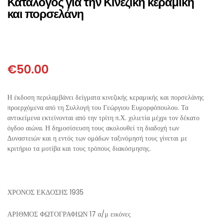
Κατάλογος για την Κινεζική κεραμική
ΘΕΤΙΚΈΣ ΕΠΙΣΤΉΜΕΣ
και πορσελάνη
ΤΈΧΝΕΣ
ΚΌΜΙΚ ΚΑΙ GRAPHIC NOVEL
€
50.00
ΨΥΧΟΛΟΓΊΑ
Η έκδοση περιλαμβάνει δείγματα κινεζικής κεραμικής και πορσελάνης
προερχόμενα από τη Συλλογή του Γεώργιου Ευμορφόπουλου. Τα
ΔΙΆΦΟΡΑ
αντικείμενα εκτείνονται από την τρίτη π.Χ. χιλιετία μέχρι τον δέκατο
όγδοο αιώνα. Η δημοσίσευση τους ακολουθεί τη διαδοχή των
Δυναστειών και η εντός των ομάδων ταξινόμησή τους γίνεται με
κριτήριο τα μοτίβα και τους τρόπους διακόσμησης.
ΧΡΟΝΟΣ ΕΚΔΟΣΗΣ
1935
ΑΡΙΘΜΟΣ ΦΩΤΟΓΡΑΦΙΩΝ
17 α/μ εικόνες