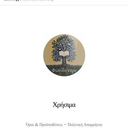
Κατάλογος
για
την
Κινεζική
κεραμική
και
πορσελάνη
ποσότητα
Χρήσιμα
Όροι & Προϋποθέσεις – Πολιτική Απορρήτου