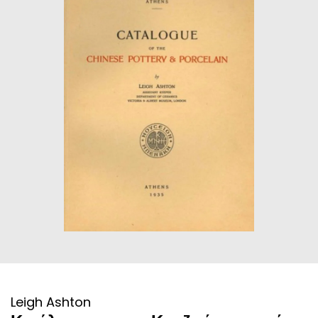
ΙΣΤΟΡΙΚΌ ΜΥΘΙΣΤΌΡΗΜΑ
ΚΙΝΈΖΙΚΗ
ΛΟΓΟΤΕΧΝΊΑ ΤΟΥ ΦΑΝΤΑΣΤΙΚΟΎ
ΙΑΠΩΝΙΚΉ
ΙΣΤΟΡΊΑ
ΓΑΛΛΙΚΉ-ΓΑ
ΠΑΙΔΙΚΌ ΒΙΒΛΊΟ
ΒΑΛΚΑΝΙΚΉ
ΦΙΛΟΣΟΦΊΑ
ΆΛΛΕΣ
ΚΡΗΤΙΚΑ
ΔΟΚΊΜΙΟ
ΓΛΏΣΣΑ
Leigh Ashton