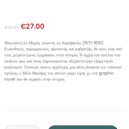
ΘΕΤΙΚΈΣ ΕΠΙΣΤΉΜΕΣ
ΤΈΧΝΕΣ
€
27.00
€
30.00
ΚΌΜΙΚ ΚΑΙ GRAPHIC NOVEL
Μικελάντζελο Μερίζι, γνωστός ως Καραβάτζιο (1571-1610).
ΨΥΧΟΛΟΓΊΑ
Ευαίσθητος, παρορμητικός, ηδονιστής και καβγατζής, θα γίνει ένας από
τους μεγαλύτερους ζωγράφους στην ιστορία. Η αιχμή του πινέλου του
σκάλισε φως και σκιά, δημιουργώντας αξέχαστα έργα εξαιρετικού
ΔΙΆΦΟΡΑ
ρεαλισμού. Τέσσερις αιώνες αργότερα, μια άλλη ιδιοφυία του ιταλικού
σχεδίου, ο Μίλο Μανάρα, του αποτίει φόρο τιμής με ένα graphic
novel που θα περάσει στην ιστορία.