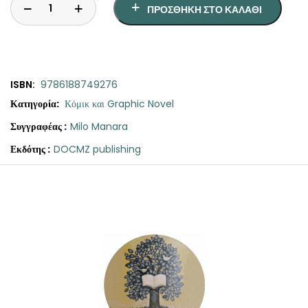
ΠΡΟΣΘΉΚΗ ΣΤΟ ΚΑΛΆΘΙ
ISBN:
9786188749276
Κατηγορία:
Κόμικ και Graphic Novel
Συγγραφέας :
Milo Manara
Εκδότης :
DOCMZ publishing
Original
Η
Καραβάτζιο
price
τρέχουσα
ποσότητα
was:
τιμή
€30.00.
είναι:
€27.00.