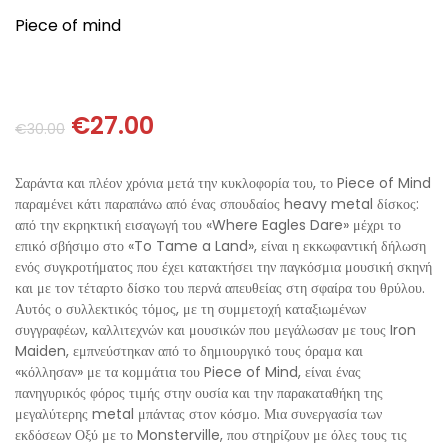
ΘΕΤΙΚΈΣ ΕΠΙΣΤΉΜΕΣ
Piece of mind
ΤΈΧΝΕΣ
ΚΌΜΙΚ ΚΑΙ GRAPHIC NOVEL
€
27.00
€
30.00
ΨΥΧΟΛΟΓΊΑ
Σαράντα και πλέον χρόνια μετά την κυκλοφορία του, το Piece of Mind
παραμένει κάτι παραπάνω από ένας σπουδαίος heavy metal δίσκος:
ΔΙΆΦΟΡΑ
από την εκρηκτική εισαγωγή του «Where Eagles Dare» μέχρι το
επικό σβήσιμο στο «To Tame a Land», είναι η εκκωφαντική δήλωση
ενός συγκροτήματος που έχει κατακτήσει την παγκόσμια μουσική σκηνή
και με τον τέταρτο δίσκο του περνά απευθείας στη σφαίρα του θρύλου.
Αυτός ο συλλεκτικός τόμος, με τη συμμετοχή καταξιωμένων
συγγραφέων, καλλιτεχνών και μουσικών που μεγάλωσαν με τους Iron
Maiden, εμπνεύστηκαν από το δημιουργικό τους όραμα και
«κόλλησαν» με τα κομμάτια του Piece of Mind, είναι ένας
πανηγυρικός φόρος τιμής στην ουσία και την παρακαταθήκη της
μεγαλύτερης metal μπάντας στον κόσμο. Μια συνεργασία των
εκδόσεων Οξύ με το Monsterville, που στηρίζουν με όλες τους τις