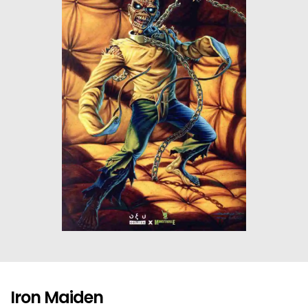
ΙΣΤΟΡΙΚΌ ΜΥΘΙΣΤΌΡΗΜΑ
ΚΙΝΈΖΙΚΗ
ΛΟΓΟΤΕΧΝΊΑ ΤΟΥ ΦΑΝΤΑΣΤΙΚΟΎ
ΙΑΠΩΝΙΚΉ
ΙΣΤΟΡΊΑ
ΓΑΛΛΙΚΉ-ΓΑ
ΠΑΙΔΙΚΌ ΒΙΒΛΊΟ
ΒΑΛΚΑΝΙΚΉ
ΦΙΛΟΣΟΦΊΑ
ΆΛΛΕΣ
ΚΡΗΤΙΚΑ
ΔΟΚΊΜΙΟ
ΓΛΏΣΣΑ
Iron Maiden