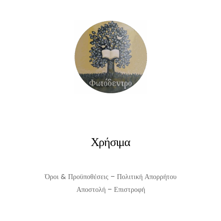
€30.00.
είναι:
€27.00.
Χρήσιμα
Όροι & Προϋποθέσεις – Πολιτική Απορρήτου
Αποστολή – Επιστροφή