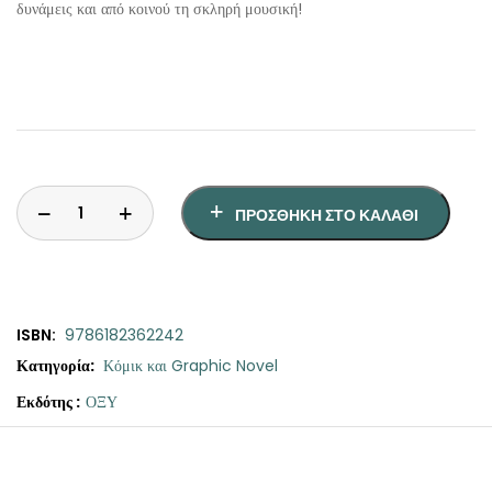
δυνάμεις και από κοινού τη σκληρή μουσική!
ΠΡΟΣΘΉΚΗ ΣΤΟ ΚΑΛΆΘΙ
ISBN:
9786182362242
Κατηγορία:
Κόμικ και Graphic Novel
Εκδότης :
ΟΞΥ
Original
Η
Iron
price
τρέχουσα
Maiden
was:
τιμή
ποσότητα