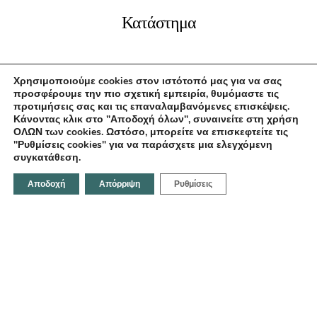
Κατάστημα
Αρχική
Χρησιμοποιούμε cookies στον ιστότοπό μας για να σας
Σχετικά με εμάς
προσφέρουμε την πιο σχετική εμπειρία, θυμόμαστε τις
προτιμήσεις σας και τις επαναλαμβανόμενες επισκέψεις.
Επικοινωνία
Κάνοντας κλικ στο "Αποδοχή όλων", συναινείτε στη χρήση
ΟΛΩΝ των cookies. Ωστόσο, μπορείτε να επισκεφτείτε τις
"Ρυθμίσεις cookies" για να παράσχετε μια ελεγχόμενη
συγκατάθεση.
Επικοινωνήστε μαζί μας
Αποδοχή
Απόρριψη
Ρυθμίσεις
Κοραή 21, Ηράκλειο 712 02,Ελλάδα
Email:
info@fotodentro.gr
Τηλέφωνο:
+30 281 034 1158