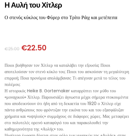
ΘΕΤΙΚΈΣ ΕΠΙΣΤΉΜΕΣ
Η Αυλή του Χίτλερ
Ο στενός κύκλος του Φύρερ στο Τρίτο Ράιχ και μετέπειτα
ΤΈΧΝΕΣ
ΚΌΜΙΚ ΚΑΙ GRAPHIC NOVEL
€
22.50
€
25.00
ΨΥΧΟΛΟΓΊΑ
Ποιοι βοήθησαν τον Χίτλερ να καταλάβει την εξουσία; Ποιοι
ΔΙΆΦΟΡΑ
αποτελούσαν τον στενό κύκλο του; Ποιοι του ασκούσαν τη μεγαλύτερη
επιρροή; Ποια προνόμια απολάμβαναν; Τι απέγιναν μετά το τέλος του
πολέμου;
Η ιστορικός Heike B. Gortemaker καταρρίπτει τον μύθο του
«μοναχικού» Χίτλερ. Παρουσιάζει άγνωστα μέχρι σήμερα ντοκουμέντα
που αποδεικνύουν ότι ήδη από τη δεκαετία του 1920 ο Χίτλερ είχε
πάντα ανθρώπους που φρόντιζαν την εικόνα του και του εξασφάλιζαν
χρήματα και «υψηλούς» συμμάχους σε διάφορες χώρες. Μας μεταφέρει
στο πολυτελές ορεινό καταφύγιό του και παρακολουθεί την
καθημερινότητα της «Αυλής» του.
Ιδιαίτερη έμφαση δίνεται στον ρόλο των γυναικών της «Αυλής», στην