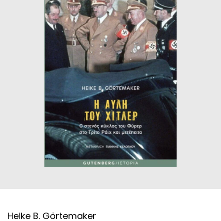
ΙΣΤΟΡΙΚΌ ΜΥΘΙΣΤΌΡΗΜΑ
ΚΙΝΈΖΙΚΗ
ΛΟΓΟΤΕΧΝΊΑ ΤΟΥ ΦΑΝΤΑΣΤΙΚΟΎ
ΙΑΠΩΝΙΚΉ
ΙΣΤΟΡΊΑ
ΓΑΛΛΙΚΉ-ΓΑ
ΠΑΙΔΙΚΌ ΒΙΒΛΊΟ
ΒΑΛΚΑΝΙΚΉ
ΦΙΛΟΣΟΦΊΑ
ΆΛΛΕΣ
ΚΡΗΤΙΚΑ
ΔΟΚΊΜΙΟ
ΓΛΏΣΣΑ
Heike B. Görtemaker