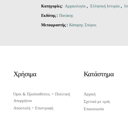
Κατηγορίες:
Αρχαιολογία
,
Ελληνική Ιστορία
,
Ισ
Εκδότης :
Πατάκης
Μεταφραστής :
Κάπαρης Σπύρος
Original
Η
Η
price
τρέχουσα
αρχαία
was:
τιμή
ελληνική
€27.50.
είναι:
πόλις
€20.00.
ποσότητα
Χρήσιμα
Κατάστημα
Όροι & Προϋποθέσεις – Πολιτική
Αρχική
Απορρήτου
Σχετικά με εμάς
Αποστολή – Επιστροφή
Επικοινωνία