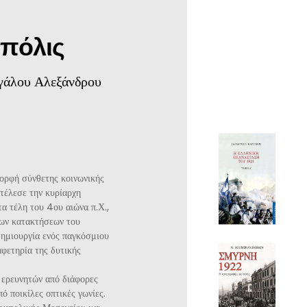
 πόλις
εγάλου Αλεξάνδρου
μορφή σύνθετης κοινωνικής
τέλεσε την κυρίαρχη
α τέλη του 4ου αιώνα π.Χ.,
των κατακτήσεων του
δημιουργία ενός παγκόσμιου
αφετηρία της δυτικής
ν ερευνητών από διάφορες
ό ποικίλες οπτικές γωνίες.