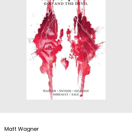
ΙΣΤΟΡΙΚΌ ΜΥΘΙΣΤΌΡΗΜΑ
ΚΙΝΈΖΙΚΗ
ΛΟΓΟΤΕΧΝΊΑ ΤΟΥ ΦΑΝΤΑΣΤΙΚΟΎ
ΙΑΠΩΝΙΚΉ
ΙΣΤΟΡΊΑ
ΓΑΛΛΙΚΉ-ΓΑ
ΠΑΙΔΙΚΌ ΒΙΒΛΊΟ
ΒΑΛΚΑΝΙΚΉ
ΦΙΛΟΣΟΦΊΑ
ΆΛΛΕΣ
ΚΡΗΤΙΚΑ
ΔΟΚΊΜΙΟ
ΓΛΏΣΣΑ
Matt Wagner