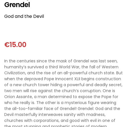
ΘΕΤΙΚΈΣ ΕΠΙΣΤΉΜΕΣ
Grendel
God and the Devil
ΤΈΧΝΕΣ
ΚΌΜΙΚ ΚΑΙ GRAPHIC NOVEL
€
15.00
ΨΥΧΟΛΟΓΊΑ
In the centuries since the mask of Grendel was last seen,
ΔΙΆΦΟΡΑ
humanity’s survived a third World War, the fall of Western
Civilization, and the rise of an all-powerful church state. But
when the depraved Pope Innocent XLII begins construction
of a new church tower hiding a powerful and deadly secret,
two men will rise against the church’s corruption. One is
Orion Assante, a man determined to expose the Pope for
who he really is. The other is a mysterious figure wearing
the all-too-familiar face of Grendel! Grendel: God and the
Devil masterfully interweaves sanity with madness,
churches with corporations, and good with evil in one of
the most stunning and prophetic stories of modern