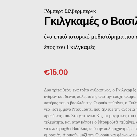
ΝΈΖΙΚΗ
Ρόμπερτ Σίλβερμπεργκ
Γκιλγκαμές ο Βασι
ΠΩΝΙΚΉ
ένα επικό ιστορικό μυθιστόρημα που 
ΛΛΙΚΉ-ΓΑΛΛΌΦΩΝΗ
έπος του Γκιλγκαμές
ΛΚΑΝΙΚΉ
€
15.00
ΛΕΣ
Δυο τρίτα θεός, ένα τρίτο ανθρώπινος, ο Γκιλγκαμές 
ανδρών και δεινός πολεμιστής από την εποχή ακόμα 
πατέρας του ο βασιλιάς της Ουρούκ πεθαίνει, ο Γκιλ
νεο-εστεμμένο Ντουμούτζι που ζήλευε την ανδρεία τ
προθέσεις του. Στο γειτονικό Κις, οι μαχητικές του
τελειότητα, και όταν κάποτε ο Ντουμούτζι πεθαίνει,
να ανακηρυχθεί Βασιλιάς από την πολυμήχανη ιέρεια
ομορφιάς. Διοικούν μαζί την Ουρούκ και φέρνουν ευ