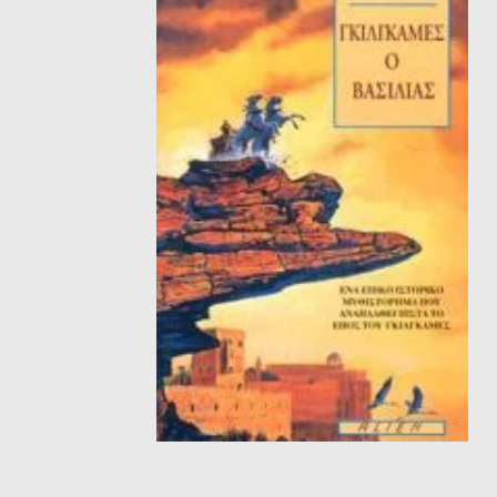
ΘΕΤΙΚΈΣ ΕΠΙΣΤΉΜΕΣ
ΤΈΧΝΕΣ
ΚΌΜΙΚ ΚΑΙ GRAPHIC NOVEL
ΨΥΧΟΛΟΓΊΑ
ΔΙΆΦΟΡΑ