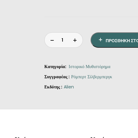
ΠΡΟΣΘΉΚΗ ΣΤ
Κατηγορία:
Ιστορικό Μυθιστόρημα
Συγγραφέας :
Ρόμπερτ Σίλβερμπεργκ
Εκδότης :
Alien
Γκιλγκαμές
ο
Βασιλιάς
ποσότητα