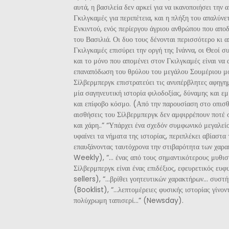
αυτά, η βασιλεία δεν αρκεί για να ικανοποιήσει την 
Γκιλγκαμές για περιπέτεια, και η πλήξη του απαλύνε
Ενκιντού, ενός περίεργου άγριου ανθρώπου που αποδ
του Βασιλιά. Οι δυο τους δένονται περισσότερο κι 
Γκιλγκαμές επισύρει την οργή της Ινάννα, οι Θεοί 
και το μόνο που απομένει στον Γκιλγκαμές είναι να 
επαναπόδωση του θρύλου του μεγάλου Σουμέριου μ
Σίλβερμπεργκ επιστρατεύει τις ανυπέρβλητες αφηγημ
μία σαγηνευτική ιστορία φιλοδοξίας, δύναμης και εμ
και επίφοβο κόσμο. (Από την παρουσίαση στο οπισθ
αισθήσεις του Σίλβερμπεργκ δεν αμφιρρέπουν ποτέ 
και χάρη..” “Υπάρχει ένα σχεδόν συμφωνικό μεγαλεί
υφαίνει τα νήματα της ιστορίας, περιπλέκει αβίαστα 
επαυξάνοντας ταυτόχρονα την στιβαρότητα των χαρα
Weekly), “… ένας από τους σημαντικότερους μυθισ
Σίλβερμπεργκ είναι ένας επιδέξιος, εφευρετικός ευ
sellers), “…βρίθει γοητευτικών χαρακτήρων… συστή
(Booklist), “…λεπτομέρειες φυσικής ιστορίας γίνον
πολύχρωμη ταπισερί…” (Newsday).