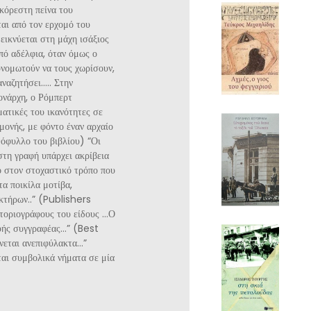
ακόρεστη πείνα του
ται από τον ερχομό του
εικνύεται στη μάχη ισάξιος
από αδέλφια, όταν όμως ο
συνομωτούν να τους χωρίσουν,
αναζητήσει….. Στην
ονάρχη, ο Ρόμπερτ
ατικές του ικανότητες σε
μονής, με φόντο έναν αρχαίο
όφυλλο του βιβλίου) “Οι
στη γραφή υπάρχει ακρίβεια
ο στον στοχαστικό τρόπο που
τα ποικίλα μοτίβα,
κτήρων..” (Publishers
τοριογράφους του είδους …Ο
φυής συγγραφέας…” (Best
νεται ανεπιφύλακτα…”
ται συμβολικά νήματα σε μία