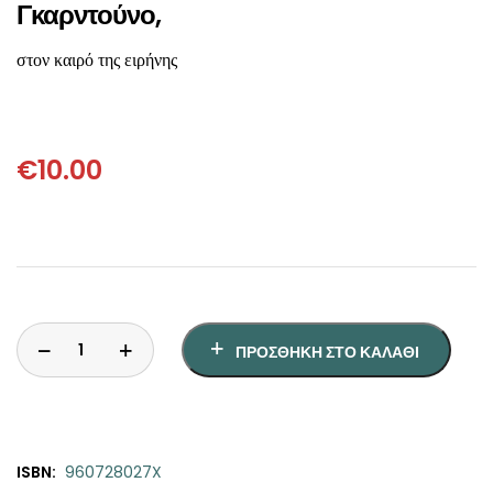
ΘΕΤΙΚΈΣ ΕΠΙΣΤΉΜΕΣ
Γκαρντούνο,
στον καιρό της ειρήνης
ΤΈΧΝΕΣ
ΚΌΜΙΚ ΚΑΙ GRAPHIC NOVEL
€
10.00
ΨΥΧΟΛΟΓΊΑ
ΔΙΆΦΟΡΑ
ΠΡΟΣΘΉΚΗ ΣΤΟ ΚΑΛΆΘΙ
ISBN:
960728027X