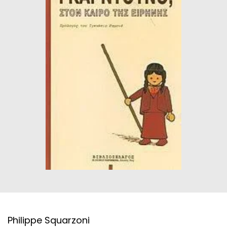
ΙΣΤΟΡΙΚΌ ΜΥΘΙΣΤΌΡΗΜΑ
ΚΙΝΈΖΙΚΗ
ΛΟΓΟΤΕΧΝΊΑ ΤΟΥ ΦΑΝΤΑΣΤΙΚΟΎ
ΙΑΠΩΝΙΚΉ
ΙΣΤΟΡΊΑ
ΓΑΛΛΙΚΉ-ΓΑ
ΠΑΙΔΙΚΌ ΒΙΒΛΊΟ
ΒΑΛΚΑΝΙΚΉ
ΦΙΛΟΣΟΦΊΑ
ΆΛΛΕΣ
ΚΡΗΤΙΚΑ
ΔΟΚΊΜΙΟ
ΓΛΏΣΣΑ
Philippe Squarzoni