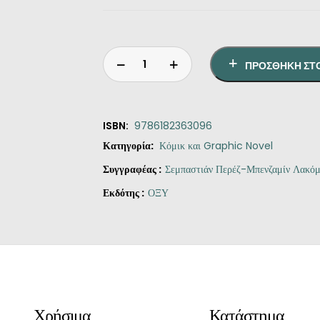
ΠΡΟΣΘΉΚΗ ΣΤ
ISBN:
9786182363096
Κατηγορία:
Κόμικ και Graphic Novel
Συγγραφέας :
Σεμπαστιάν Περέζ-Μπενζαμίν Λακό
Εκδότης :
ΟΞΥ
Original
Η
Γάτες
price
τρέχουσα
Μυστήριο
was:
τιμή
ποσότητα
€20.00.
είναι:
€18.00.
Χρήσιμα
Κατάστημα