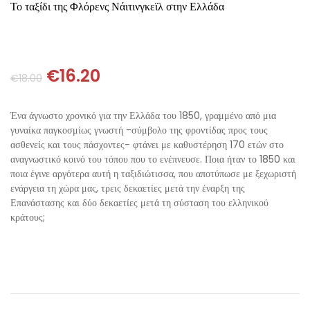
ΘΕΤΙΚΈΣ ΕΠΙΣΤΉΜΕΣ
Το ταξίδι της Φλόρενς Νάιτινγκεϊλ στην Ελλάδα
ΤΈΧΝΕΣ
€
16.20
€
18.00
ΚΌΜΙΚ ΚΑΙ GRAPHIC NOVEL
Ένα άγνωστο χρονικό για την Ελλάδα του 1850, γραμμένο από μια
ΨΥΧΟΛΟΓΊΑ
γυναίκα παγκοσμίως γνωστή -σύμβολο της φροντίδας προς τους
ασθενείς και τους πάσχοντες- φτάνει με καθυστέρηση 170 ετών στο
ΔΙΆΦΟΡΑ
αναγνωστικό κοινό του τόπου που το ενέπνευσε. Ποια ήταν το 1850 και
ποια έγινε αργότερα αυτή η ταξιδιώτισσα, που αποτύπωσε με ξεχωριστή
ενάργεια τη χώρα μας, τρεις δεκαετίες μετά την έναρξη της
Επανάστασης και δύο δεκαετίες μετά τη σύσταση του ελληνικού
κράτους;