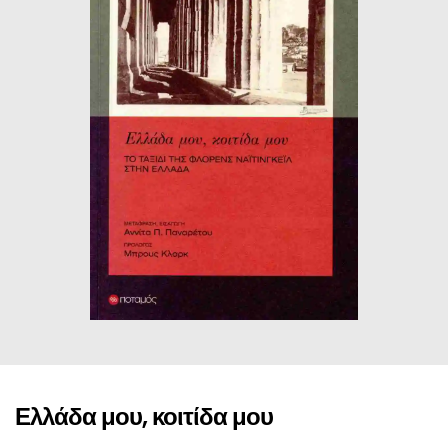
ΙΣΤΟΡΙΚΌ ΜΥΘΙΣΤΌΡΗΜΑ
ΚΙΝΈΖΙΚΗ
ΛΟΓΟΤΕΧΝΊΑ ΤΟΥ ΦΑΝΤΑΣΤΙΚΟΎ
ΙΑΠΩΝΙΚΉ
ΙΣΤΟΡΊΑ
ΓΑΛΛΙΚΉ-ΓΑ
ΠΑΙΔΙΚΌ ΒΙΒΛΊΟ
ΒΑΛΚΑΝΙΚΉ
ΦΙΛΟΣΟΦΊΑ
ΆΛΛΕΣ
ΚΡΗΤΙΚΑ
ΔΟΚΊΜΙΟ
ΓΛΏΣΣΑ
Ελλάδα μου, κοιτίδα μου