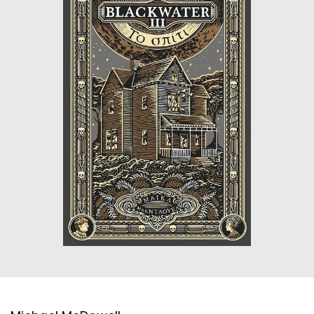
ΙΣΤΟΡΙΚΌ ΜΥΘΙΣΤΌΡΗΜΑ
ΚΙΝΈΖΙΚΗ
ΛΟΓΟΤΕΧΝΊΑ ΤΟΥ ΦΑΝΤΑΣΤΙΚΟΎ
ΙΑΠΩΝΙΚΉ
ΙΣΤΟΡΊΑ
ΓΑΛΛΙΚΉ-ΓΑ
ΠΑΙΔΙΚΌ ΒΙΒΛΊΟ
ΒΑΛΚΑΝΙΚΉ
ΦΙΛΟΣΟΦΊΑ
ΆΛΛΕΣ
ΚΡΗΤΙΚΑ
ΔΟΚΊΜΙΟ
ΓΛΏΣΣΑ