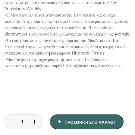
ανατριχιαστική και συναρπαστική από την πρώτη κιόλας σελίδα».
Publishers Weekly
«Ο ΜακΝτάουελ έθεσε στον εαυτό του έναν ταπεινό και συνάµα
φιλόδοξο στόχο, που παραµένει αναλλοίωτος στο πέρασµα του χρόνου:
να προσφέρει στους αναγνώστες του απόλαυση. Η εποποιία του
Blackwater είναι το απόλυτο µυθιστόρηµα σε συνέχειες». Le Monde
«Το επιστέγασµα της συγγραφικής πορείας του ΜακΝτάουελ. Ένα
λαµπρό επίτευγµα µε γενναίες και απολαυστικές δόσεις υπερφυσικού
στοιχείου και γοτθικής ατµόσφαιρας». Financial Times
«Μια σαγηνευτική τοιχογραφία της πόλης του Περδίδο, που
αναστατώνει, τροµάζει και παράλληλα ταξιδεύει τους αναγνώστες».
ΠΡΟΣΘΉΚΗ ΣΤΟ ΚΑΛΆΘΙ