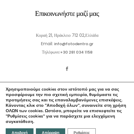
Επικοινωνήστε μαζί μας
Κοραή 21, Ηράκλειο 712 02,Ελλάδα
Email:
info@fotodentro.gr
Τηλέφωνο:
+30 281 034 1158
Χρησιμοποιούμε cookies στον ιστότοπό μας για να σας
προσφέρουμε την πιο σχετική εμπειρία, θυμόμαστε τις
προτιμήσεις σας και τις επαναλαμβανόμενες επισκέψεις.
Κάνοντας κλικ στο "Αποδοχή όλων", συναινείτε στη χρήση
© 2021-2026 Fotodentro. All Rights Reserved
ΟΛΩΝ των cookies. Ωστόσο, μπορείτε να επισκεφτείτε τις
"Ρυθμίσεις cookies" για να παράσχετε μια ελεγχόμενη
Created by
iWorx
συγκατάθεση.
Αποδοχή
Απόρριψη
Ρυθμίσεις