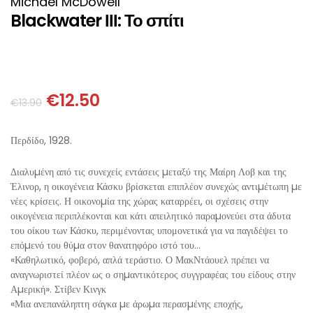
Michael McDowell
ΘΕΤΙΚΈΣ ΕΠΙΣΤΉΜΕΣ
Blackwater ΙΙΙ: Το σπίτι
ΤΈΧΝΕΣ
ΚΌΜΙΚ ΚΑΙ GRAPHIC NOVEL
€
12.50
€
13.90
ΨΥΧΟΛΟΓΊΑ
Περδίδο, 1928.
ΔΙΆΦΟΡΑ
Διαλυµένη από τις συνεχείς εντάσεις µεταξύ της Μαίρη Λοβ και της
Έλινορ, η οικογένεια Κάσκυ βρίσκεται επιπλέον συνεχώς αντιµέτωπη µε
νέες κρίσεις. Η οικονοµία της χώρας καταρρέει, οι σχέσεις στην
οικογένεια περιπλέκονται και κάτι απειλητικό παραµονεύει στα άδυτα
του οίκου των Κάσκυ, περιμένοντας υπομονετικά για να παγιδέψει το
επόµενό του θύµα στον θανατηφόρο ιστό του…
«Καθηλωτικό, φοβερό, απλά τεράστιο. Ο ΜακΝτάουελ πρέπει να
αναγνωριστεί πλέον ως ο σηµαντικότερος συγγραφέας του είδους στην
Αµερική». Στίβεν Κινγκ
«Μια ανεπανάληπτη σάγκα µε άρωµα περασµένης εποχής,