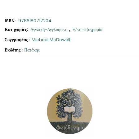
ISBN:
9786180717204
Κατηγορίες:
Αγγλική-Αγγλόφωνη
,
Ξένη πεζογραφία
Συγγραφέας :
Michael McDowell
Εκδότης :
Πατάκης
Original
Η
Blackwater
price
τρέχουσα
ΙΙΙ:
was:
τιμή
Το
σπίτι
€13.90.
είναι:
ποσότητα
€12.50.